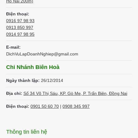
Hố Nai 200m)
Điện thoại:
0916 97 98 93
0913 850 997
0914 97 98 95
E-mail:
DichVuLapDoanhNghiep@gmail.com
Chi Nhánh Biên Hoà
Ngày thành lập:
26/12/2014
Địa chỉ:
Số 34 Võ Thị Sáu, KP. Gò Me, P. Trấn Biên, Đồng Nai
Điện thoại:
0901 50 60 70
|
0908 345 997
Thông tin liên hệ