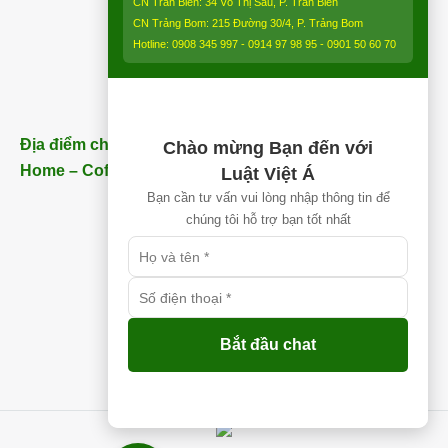
CN Trấn Biên: 34 Võ Thị Sáu, P. Trấn Biên
CN Trảng Bom: 215 Đường 30/4, P. Trảng Bom
Hotline: 0908 345 997 - 0914 97 98 95 - 0901 50 60 70
Địa điểm chi nhánh Nhơn Trạch (Gần Thăng Long
Chào mừng Bạn đến với
Home – Coffee) – ĐT:
0913 850 997
Luật Việt Á
Bạn cần tư vấn vui lòng nhập thông tin để
chúng tôi hỗ trợ bạn tốt nhất
Bắt đầu chat