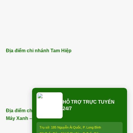
Địa điểm chi nhánh Tam Hiệp
HỖ TRỢ TRỰC TUYẾN
24/7
Địa điểm chi nhánh Trảng Bom (ngay bên cạnh Điện
Máy Xanh – Trảng Bom) – ĐT:
0913 850 997
:
Trụ sở: 185 Nguyễn Ái Quốc, P. Long Bình