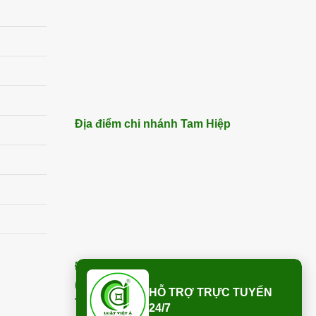
Địa điểm chi nhánh Tam Hiệp
Địa điểm chi nhánh Trảng Bom
(ngay bên cạnh Điện Máy Xanh –
HỖ TRỢ TRỰC TUYẾN
Trảng Bom) – ĐT:
0913 850 997
:
24/7