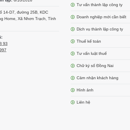
nh lập:
6/10/2016
Tư vấn thành lập công ty
ố 14-D7, đường 25B, KDC
Doanh nghiệp mới cần biết
g Home, Xã Nhơn Trạch, Tỉnh
Dịch vụ thành lập công ty
i:
Thuế kế toán
8 93
997
Tư vấn luật thuế
Chữ ký số Đồng Nai
Cảm nhận khách hàng
Hình ảnh
Liên hệ