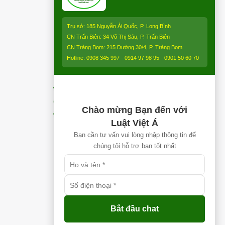
Trụ sở: 185 Nguyễn Ái Quốc, P. Long Bình
CN Trấn Biên: 34 Võ Thị Sáu, P. Trấn Biên
CN Trảng Bom: 215 Đường 30/4, P. Trảng Bom
Hotline: 0908 345 997 - 0914 97 98 95 - 0901 50 60 70
Địa điểm chi nhánh Nhơn Trạch
(Gần Thăng Long Home – Coffee) –
Chào mừng Bạn đến với
ĐT:
0913 850 997
Luật Việt Á
Bạn cần tư vấn vui lòng nhập thông tin để
chúng tôi hỗ trợ bạn tốt nhất
Bắt đầu chat