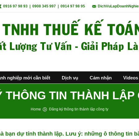
0916 97 98 93
|
0908 345 997
|
0914 97 98 95
DichVuLapDoanhNghie
nh nghiệp mới cần biết
Dịch vụ
Cảm nhận
Videos
 THÔNG TIN THÀNH LẬP
Home
Đăng ký thông tin thành lập công ty
 mà bạn dự tính thành lập. Lưu ý: những ô thông tin b