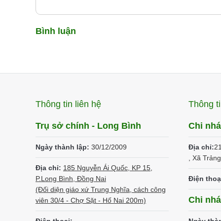
Bình luận
Thông tin liên hệ
Thông ti
Trụ sở chính - Long Bình
Chi nh
Ngày thành lập:
30/12/2009
Địa chỉ:
2
, Xã Trản
Địa chỉ:
185 Nguyễn Ái Quốc, KP 15,
P.Long Bình, Đồng Nai
Điện thoạ
(Đối diện giáo xứ Trung Nghĩa, cách công
Chi nh
viên 30/4 - Chợ Sặt - Hố Nai 200m)