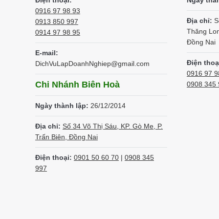
Điện thoại:
Ngày thà
0916 97 98 93
Địa chỉ:
S
0913 850 997
Thăng Lon
0914 97 98 95
Đồng Nai
E-mail:
Điện thoạ
DichVuLapDoanhNghiep@gmail.com
0916 97 9
Chi Nhánh Biên Hoà
0908 345 
Ngày thành lập:
26/12/2014
Địa chỉ:
Số 34 Võ Thị Sáu, KP. Gò Me, P.
Trấn Biên, Đồng Nai
Điện thoại:
0901 50 60 70
|
0908 345
997