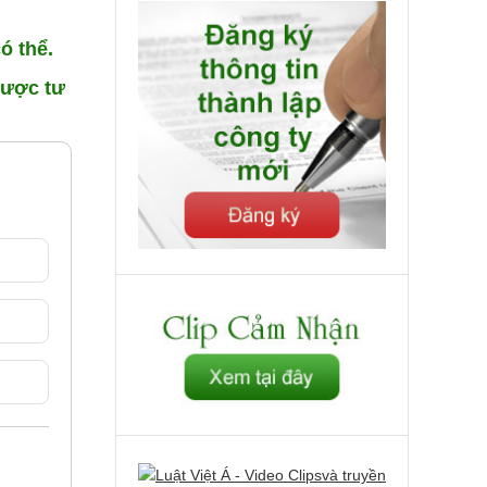
ó thể.
ược tư