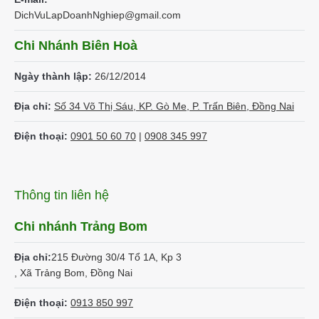
DichVuLapDoanhNghiep@gmail.com
Chi Nhánh Biên Hoà
Ngày thành lập:
26/12/2014
Địa chỉ:
Số 34 Võ Thị Sáu, KP. Gò Me, P. Trấn Biên, Đồng Nai
Điện thoại:
0901 50 60 70
|
0908 345 997
Thông tin liên hệ
Chi nhánh Trảng Bom
Địa chỉ:
215 Đường 30/4 Tổ 1A, Kp 3
, Xã Trảng Bom, Đồng Nai
Điện thoại:
0913 850 997