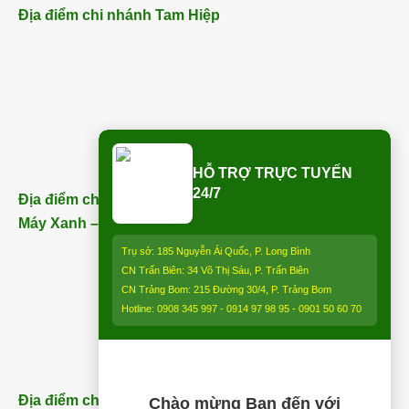
Địa điểm chi nhánh Tam Hiệp
HỖ TRỢ TRỰC TUYẾN
24/7
Địa điểm chi nhánh Trảng Bom (ngay bên cạnh Điện
Máy Xanh – Trảng Bom) – ĐT:
0913 850 997
:
Trụ sở: 185 Nguyễn Ái Quốc, P. Long Bình
CN Trấn Biên: 34 Võ Thị Sáu, P. Trấn Biên
CN Trảng Bom: 215 Đường 30/4, P. Trảng Bom
Hotline: 0908 345 997 - 0914 97 98 95 - 0901 50 60 70
Địa điểm chi nhánh Nhơn Trạch (Gần Thăng Long
Chào mừng Bạn đến với