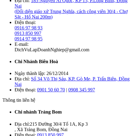
Địa chỉ:
185 Nguyễn Ái Quốc, KP 15, P.Long Bình, Đồng
Nai
(Đối diện giáo xứ Trung Nghĩa, cách công viên 30/4 - Chợ
Sặt - Hố Nai 200m)
Điện thoại:
0916 97 98 93
0913 850 997
0914 97 98 95
E-mail:
DichVuLapDoanhNghiep@gmail.com
Chi Nhánh Biên Hoà
Ngày thành lập:
26/12/2014
Địa chỉ:
Số 34 Võ Thị Sáu, KP. Gò Me, P. Trấn Biên, Đồng
Nai
Điện thoại:
0901 50 60 70
|
0908 345 997
Thông tin liên hệ
Chi nhánh Trảng Bom
Địa chỉ:
215 Đường 30/4 Tổ 1A, Kp 3
, Xã Trảng Bom, Đồng Nai
Điện thoại:
0913 850 997