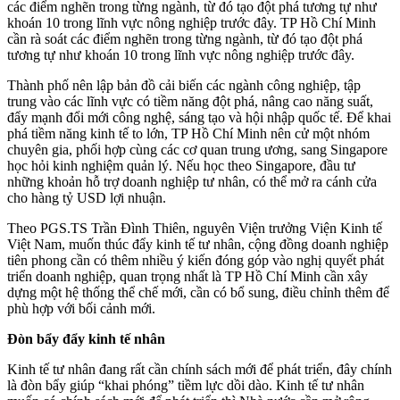
các điểm nghẽn trong từng ngành, từ đó tạo đột phá tương tự như
khoán 10 trong lĩnh vực nông nghiệp trước đây. TP Hồ Chí Minh
cần rà soát các điểm nghẽn trong từng ngành, từ đó tạo đột phá
tương tự như khoán 10 trong lĩnh vực nông nghiệp trước đây.
Thành phố nên lập bản đồ cải biến các ngành công nghiệp, tập
trung vào các lĩnh vực có tiềm năng đột phá, nâng cao năng suất,
đẩy mạnh đổi mới công nghệ, sáng tạo và hội nhập quốc tế. Để khai
phá tiềm năng kinh tế to lớn, TP Hồ Chí Minh nên cử một nhóm
chuyên gia, phối hợp cùng các cơ quan trung ương, sang Singapore
học hỏi kinh nghiệm quản lý. Nếu học theo Singapore, đầu tư
những khoản hỗ trợ doanh nghiệp tư nhân, có thể mở ra cánh cửa
cho hàng tỷ USD lợi nhuận.
Theo PGS.TS Trần Đình Thiên, nguyên Viện trưởng Viện Kinh tế
Việt Nam, muốn thúc đẩy kinh tế tư nhân, cộng đồng doanh nghiệp
tiên phong cần có thêm nhiều ý kiến đóng góp vào nghị quyết phát
triển doanh nghiệp, quan trọng nhất là TP Hồ Chí Minh cần xây
dựng một hệ thống thể chế mới, cần có bổ sung, điều chỉnh thêm để
phù hợp với bối cảnh mới.
Đòn bẩy đẩy kinh tế nhân
Kinh tế tư nhân đang rất cần chính sách mới để phát triển, đây chính
là đòn bẩy giúp “khai phóng” tiềm lực dồi dào. Kinh tế tư nhân