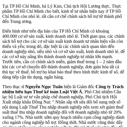
Tại TP Hồ Chí Minh, bà Lý Kim, Chủ tịch Hội Lương thực, Thực
phẩm TP Hồ Chí Minh cho biết, kinh tế tư nhân hiện nay ở TP Hồ
Chí Minh còn nhỏ lẻ, rất cần cơ chế chính sách hỗ trợ từ thành phố
đến Trung ương.
Điển hình như trên địa bàn của TP Hồ Chí Minh có khoảng
400.000 cơ sở sản xuất, kinh doanh nhỏ lẻ. Thời gian qua, các chính
sách hỗ trợ cho các cơ sở sản xuất kinh doanh tư nhân hiện vẫn còn
thiếu và yếu; trong đó, đặc biệt là các chính sách quan tâm đến
doanh nghiệp nhỏ, siêu nhỏ và cơ sở sản xuất, kinh doanh nhỏ lẻ, để
các cơ sở này nâng lên thành doanh nghiệp tư nhân lớn mạnh.
Trước tiên, cần có chính sách miễn, giảm thuế trong 1 – 2 năm đầu
khi các cơ sở chuyển đổi thành doanh nghiệp, đơn giản hóa tất cả
thủ tục về thuế, hỗ trợ họ khai báo thuế theo hình thức kinh tế số, dễ
dàng tiếp cận tín dụng, ngân hàng.
Theo thạc sĩ
Nguyễn Ngọc Tuấn
hiện là Giám đốc
Công ty Trách
nhiệm hữu hạn Thuế kế toán Luật Việt Á
, Phó Chủ nhiệm Câu
lạc bộ Luật sư tư vấn pháp chế doanh nghiệp, Phó Chủ tịch Hội
Xuất nhập khẩu Đồng Nai: “ Nhân sắp tới sửa đổi bổ sung một số
nội dung Luật Thuế Thu nhập doanh nghiệp nên xem xét giảm thuế
suất thuế thu nhập doanh nghiệp đối với doanh nghiệp nhỏ từ 20%
xuống 17%. Nhà nước sớm quy hoạch nhiều cụm công nghiệp dành
cho ngành công nghiệp hỗ trợ. Đồng thời, Nhà nước cũng thúc đẩy