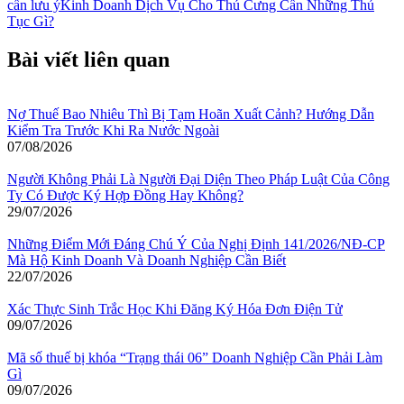
cần lưu ý
Kinh Doanh Dịch Vụ Cho Thú Cưng Cần Những Thủ
Tục Gì?
Bài viết liên quan
Nợ Thuế Bao Nhiêu Thì Bị Tạm Hoãn Xuất Cảnh? Hướng Dẫn
Kiểm Tra Trước Khi Ra Nước Ngoài
07/08/2026
Người Không Phải Là Người Đại Diện Theo Pháp Luật Của Công
Ty Có Được Ký Hợp Đồng Hay Không?
29/07/2026
Những Điểm Mới Đáng Chú Ý Của Nghị Định 141/2026/NĐ-CP
Mà Hộ Kinh Doanh Và Doanh Nghiệp Cần Biết
22/07/2026
Xác Thực Sinh Trắc Học Khi Đăng Ký Hóa Đơn Điện Tử
09/07/2026
Mã số thuế bị khóa “Trạng thái 06” Doanh Nghiệp Cần Phải Làm
Gì
09/07/2026