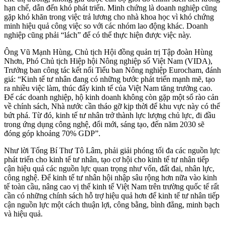
hạn chế, dẫn đến khó phát triển. Minh chứng là doanh nghiệp cũng
gặp khó khăn trong việc trả lương cho nhà khoa học vì khó chứng
minh hiệu quả công việc so với các nhóm lao động khác. Doanh
nghiệp cũng phải “lách” để có thể thực hiện được việc này.
Ông Vũ Mạnh Hùng, Chủ tịch Hội đồng quản trị Tập đoàn Hùng
Nhơn, Phó Chủ tịch Hiệp hội Nông nghiệp số Việt Nam (VIDA),
Trưởng ban công tác kết nối Tiểu ban Nông nghiệp Eurocham, đánh
giá: “Kinh tế tư nhân đang có những bước phát triển mạnh mẽ, tạo
ra nhiều việc làm, thúc đẩy kinh tế của Việt Nam tăng trưởng cao.
Để các doanh nghiệp, hộ kinh doanh không còn gặp một số rào cản
về chính sách, Nhà nước cần tháo gỡ kịp thời để khu vực này có thể
bứt phá. Từ đó, kinh tế tư nhân trở thành lực lượng chủ lực, đi đầu
trong ứng dụng công nghệ, đổi mới, sáng tạo, đến năm 2030 sẽ
đóng góp khoảng 70% GDP”.
Như lời Tổng Bí Thư Tô Lâm, phải giải phóng tối đa các nguồn lực
phát triển cho kinh tế tư nhân, tạo cơ hội cho kinh tế tư nhân tiếp
cận hiệu quả các nguồn lực quan trọng như vốn, đất đai, nhân lực,
công nghệ. Để kinh tế tư nhân hội nhập sâu rộng hơn nữa vào kinh
tế toàn cầu, nâng cao vị thế kinh tế Việt Nam trên trường quốc tế rất
cần có những chính sách hỗ trợ hiệu quả hơn để kinh tế tư nhân tiếp
cận nguồn lực một cách thuận lợi, công bằng, bình đẳng, minh bạch
và hiệu quả.