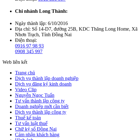
Chi nhánh Long Thành:
Ngày thành lập:
6/10/2016
Địa chỉ:
Số 14-D7, đường 25B, KDC Thăng Long Home, Xã
Nhơn Trạch, Tỉnh Đồng Nai
Điện thoại:
0916 97 98 93
0908 345 997
Web liên kết
Trang chủ
Dịch vụ thành lập doanh nghiệp
Dịch vụ đăng ký kinh doanh
Video Clip
Nguyễn Ngọc Tuấn
Tư vấn thành lập công ty
Doanh nghiệp mới cần biết
Dịch vụ thành lập công ty
Thuế kế toán
Tư vấn luật thuế
Chữ ký số Đồng Nai
Cảm nhận khách hàng