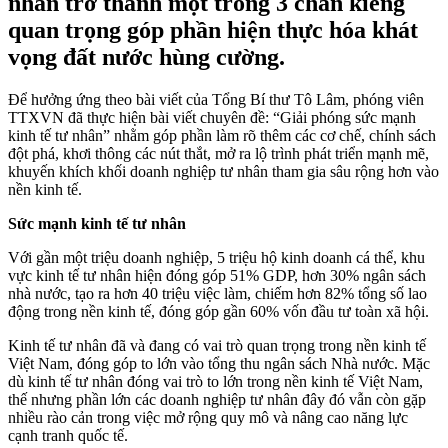
nhân trở thành một trong 3 chân kiềng
quan trọng góp phần hiện thực hóa khát
vọng đất nước hùng cường.
Để hưởng ứng theo bài viết của Tổng Bí thư Tô Lâm, phóng viên
TTXVN đã thực hiện bài viết chuyên đề: “Giải phóng sức mạnh
kinh tế tư nhân” nhằm góp phần làm rõ thêm các cơ chế, chính sách
đột phá, khơi thông các nút thắt, mở ra lộ trình phát triển mạnh mẽ,
khuyến khích khối doanh nghiệp tư nhân tham gia sâu rộng hơn vào
nền kinh tế.
Sức mạnh kinh tế tư nhân
Với gần một triệu doanh nghiệp, 5 triệu hộ kinh doanh cá thể, khu
vực kinh tế tư nhân hiện đóng góp 51% GDP, hơn 30% ngân sách
nhà nước, tạo ra hơn 40 triệu việc làm, chiếm hơn 82% tổng số lao
động trong nền kinh tế, đóng góp gần 60% vốn đầu tư toàn xã hội.
Kinh tế tư nhân đã và đang có vai trò quan trọng trong nền kinh tế
Việt Nam, đóng góp to lớn vào tổng thu ngân sách Nhà nước. Mặc
dù kinh tế tư nhân đóng vai trò to lớn trong nền kinh tế Việt Nam,
thế nhưng phần lớn các doanh nghiệp tư nhân đây đó vẫn còn gặp
nhiều rào cản trong việc mở rộng quy mô và nâng cao năng lực
cạnh tranh quốc tế.