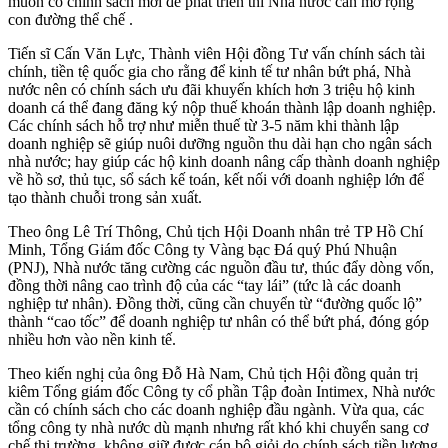
muốn có chính sách mới để phát triển thì Nhà nước cần mở rộng
con đường thể chế .
Tiến sĩ Cấn Văn Lực, Thành viên Hội đồng Tư vấn chính sách tài
chính, tiền tệ quốc gia cho rằng để kinh tế tư nhân bứt phá, Nhà
nước nên có chính sách ưu đãi khuyến khích hơn 3 triệu hộ kinh
doanh cá thể đang đăng ký nộp thuế khoán thành lập doanh nghiệp.
Các chính sách hỗ trợ như miễn thuế từ 3-5 năm khi thành lập
doanh nghiệp sẽ giúp nuôi dưỡng nguồn thu dài hạn cho ngân sách
nhà nước; hay giúp các hộ kinh doanh nâng cấp thành doanh nghiệp
về hồ sơ, thủ tục, sổ sách kế toán, kết nối với doanh nghiệp lớn để
tạo thành chuỗi trong sản xuất.
Theo ông Lê Trí Thông, Chủ tịch Hội Doanh nhân trẻ TP Hồ Chí
Minh, Tổng Giám đốc Công ty Vàng bạc Đá quý Phú Nhuận
(PNJ), Nhà nước tăng cường các nguồn đầu tư, thúc đẩy dòng vốn,
đồng thời nâng cao trình độ của các “tay lái” (tức là các doanh
nghiệp tư nhân). Đồng thời, cũng cần chuyển từ “đường quốc lộ”
thành “cao tốc” để doanh nghiệp tư nhân có thể bứt phá, đóng góp
nhiều hơn vào nền kinh tế.
Theo kiến nghị của ông Đỗ Hà Nam, Chủ tịch Hội đồng quản trị
kiêm Tổng giám đốc Công ty cổ phần Tập đoàn Intimex, Nhà nước
cần có chính sách cho các doanh nghiệp đầu ngành. Vừa qua, các
tổng công ty nhà nước dù mạnh nhưng rất khó khi chuyển sang cơ
chế thị trường, không giữ được cán bộ giỏi do chính sách tiền lương