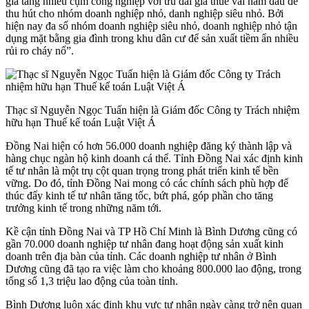
gia tăng nhiều cụm công nghiệp với ưu đãi giá thuê vài năm đầu để
thu hút cho nhóm doanh nghiệp nhỏ, danh nghiệp siêu nhỏ. Bởi
hiện nay đa số nhóm doanh nghiệp siêu nhỏ, doanh nghiệp nhỏ tận
dụng mặt bằng gia đình trong khu dân cư để sản xuất tiềm ẩn nhiều
rủi ro cháy nổ”.
Thạc sĩ Nguyễn Ngọc Tuấn hiện là Giám đốc Công ty Trách nhiệm
hữu hạn Thuế kế toán Luật Việt Á
Đồng Nai hiện có hơn 56.000 doanh nghiệp đăng ký thành lập và
hàng chục ngàn hộ kinh doanh cá thể. Tỉnh Đồng Nai xác định kinh
tế tư nhân là một trụ cột quan trọng trong phát triển kinh tế bền
vững. Do đó, tỉnh Đồng Nai mong có các chính sách phù hợp để
thúc đẩy kinh tế tư nhân tăng tốc, bứt phá, góp phần cho tăng
trưởng kinh tế trong những năm tới.
Kề cận tỉnh Đồng Nai và TP Hồ Chí Minh là Bình Dương cũng có
gần 70.000 doanh nghiệp tư nhân đang hoạt động sản xuất kinh
doanh trên địa bàn của tỉnh. Các doanh nghiệp tư nhân ở Bình
Dương cũng đã tạo ra việc làm cho khoảng 800.000 lao động, trong
tổng số 1,3 triệu lao động của toàn tỉnh.
Bình Dương luôn xác định khu vực tư nhân ngày càng trở nên quan