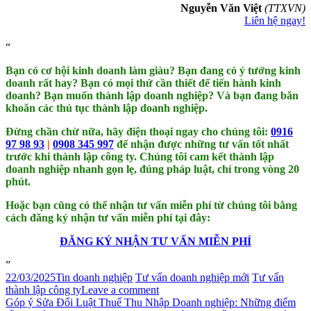
Nguyễn Văn Việt
(TTXVN)
Liên hệ ngay!
Bạn có cơ hội kinh doanh làm giàu? Bạn đang có ý tưởng kinh
doanh rất hay? Bạn có mọi thứ cần thiết để tiến hành kinh
doanh? Bạn muốn thành lập doanh nghiệp? Và bạn đang băn
khoăn các thủ tục thành lập doanh nghiệp.
Đừng chần chừ nữa, hãy điện thoại ngay cho chúng tôi:
0916
97 98 93
|
0908 345 997
để nhận được những tư vấn tốt nhất
trước khi thành lập công ty. Chúng tôi cam kết thành lập
doanh nghiệp nhanh gọn lẹ, đúng pháp luật, chỉ trong vòng 20
phút.
Hoặc bạn cũng có thể nhận tư vấn miễn phí từ chúng tôi bằng
cách đăng ký nhận tư vấn miễn phí tại đây:
ĐĂNG KÝ NHẬN TƯ VẤN MIỄN PHÍ
22/03/2025
Tin doanh nghiệp
Tư vấn doanh nghiệp mới
Tư vấn
thành lập công ty
Leave a comment
Góp ý Sửa Đổi Luật Thuế Thu Nhập Doanh nghiệp: Những điểm