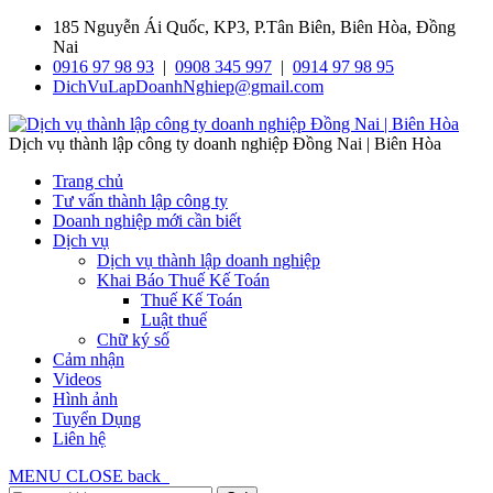
185 Nguyễn Ái Quốc, KP3, P.Tân Biên, Biên Hòa, Đồng
Nai
0916 97 98 93
|
0908 345 997
|
0914 97 98 95
DichVuLapDoanhNghiep@gmail.com
Dịch vụ thành lập công ty doanh nghiệp Đồng Nai | Biên Hòa
Trang chủ
Tư vấn thành lập công ty
Doanh nghiệp mới cần biết
Dịch vụ
Dịch vụ thành lập doanh nghiệp
Khai Báo Thuế Kế Toán
Thuế Kế Toán
Luật thuế
Chữ ký số
Cảm nhận
Videos
Hình ảnh
Tuyển Dụng
Liên hệ
MENU
CLOSE
back