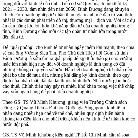
trọng đối với kinh tế của tỉnh. Trên cơ sở Quy hoạch tỉnh thời kỳ
2021 – 2030, tầm nhìn đến năm 2050, Bình Dương đang khuyến
khích các doanh nghiệp tư nhân tham gia mạnh mẽ đầu tư vào tỉnh,
nhất là các dự án phát triển đô thị, thương mại – dịch vụ. Với các dự
án cần năng lực lớn hơn khả năng đầu tư của doanh nghiệp trong
tỉnh, Bình Dương chào mời các tập đoàn tư nhân lớn trong nước
đến đầu tư.
Để “giải phóng” cho kinh tế tư nhân ngày thêm lớn mạnh, theo chia
sẻ của ông Vương Siêu Tín, Phó Chủ tịch Hiệp hội Gốm sứ tỉnh
Bình Dương là sớm tìm ra giải pháp để kịp thời tháo gỡ cho vướng
mắc lớn nhất hiện nay đối với doanh nghiệp là tình trạng có đất
nhưng không có quyền sở hữu. Hầu hết doanh nghiệp tư nhân đều
phải bỏ tiền để mua đất, nhưng khi đăng ký kinh doanh, theo quy
định của pháp luật, đất đai lại thuộc hình thức Nhà nước giao hoặc
cho thuê. Chính điều này gây ra nhiều khó khăn trong việc thế chấp
vay vốn ngân hàng để phát triển doanh nghiệp.
Theo GS. TS Vũ Minh Khương, giảng viên Trường Chính sách
công Lý Quang Diệu – Đại học Quốc gia Singapore, kinh tế tư
nhân đang nhiều hạn chế về thể chế, nhiều quy định hiện hành
không tạo điều kiện cho phát triển, khiến nền kinh tế tư nhân khó có
bước đột phá.
GS. TS Vũ Minh Khương kiến nghị TP Hồ Chí Minh cần rà soát