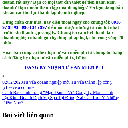
doanh rất hay? Bạn có mọi thứ cần thiết để tiến hành kinh
doanh? Bạn muốn thành lập doanh nghiệp? Và bạn đang băn
khoăn các thủ tục thành lập doanh nghiệp.
Đừng chần chừ nữa, hãy điện thoại ngay cho chúng tôi:
0916
97 98 93
|
0908 345 997
để nhận được những tư vấn tốt nhất
trước khi thành lập công ty. Chúng tôi cam kết thành lập
doanh nghiệp nhanh gọn lẹ, đúng pháp luật, chỉ trong vòng 20
phút.
Hoặc bạn cũng có thể nhận tư vấn miễn phí từ chúng tôi bằng
cách đăng ký nhận tư vấn miễn phí tại đây:
ĐĂNG KÝ NHẬN TƯ VẤN MIỄN PHÍ
02/12/2023
Tư vấn doanh nghiệp mới
Tư vấn thành lập công
ty
Leave a comment
Cảnh Báo Tình Trạng “Mạo Danh” Với Công Ty Mới Thành
Lập
Kinh Doanh Dịch Vụ Spa Tại Đồng Nai Cần Lưu Ý Những
Điểm Nào?
Bài viết liên quan