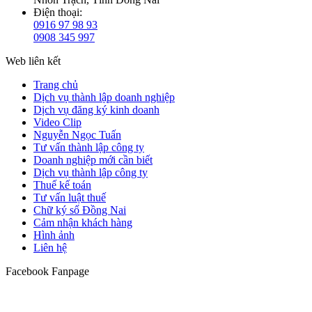
Điện thoại:
0916 97 98 93
0908 345 997
Web liên kết
Trang chủ
Dịch vụ thành lập doanh nghiệp
Dịch vụ đăng ký kinh doanh
Video Clip
Nguyễn Ngọc Tuấn
Tư vấn thành lập công ty
Doanh nghiệp mới cần biết
Dịch vụ thành lập công ty
Thuế kế toán
Tư vấn luật thuế
Chữ ký số Đồng Nai
Cảm nhận khách hàng
Hình ảnh
Liên hệ
Facebook Fanpage