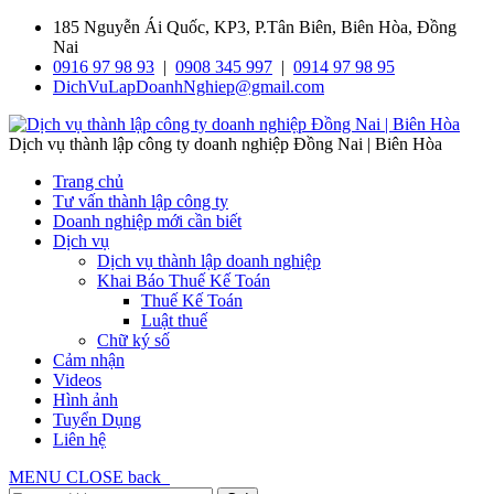
185 Nguyễn Ái Quốc, KP3, P.Tân Biên, Biên Hòa, Đồng
Nai
0916 97 98 93
|
0908 345 997
|
0914 97 98 95
DichVuLapDoanhNghiep@gmail.com
Dịch vụ thành lập công ty doanh nghiệp Đồng Nai | Biên Hòa
Trang chủ
Tư vấn thành lập công ty
Doanh nghiệp mới cần biết
Dịch vụ
Dịch vụ thành lập doanh nghiệp
Khai Báo Thuế Kế Toán
Thuế Kế Toán
Luật thuế
Chữ ký số
Cảm nhận
Videos
Hình ảnh
Tuyển Dụng
Liên hệ
MENU
CLOSE
back