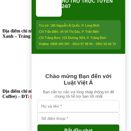
HỖ TRỢ TRỰC TUYẾN
24/7
Trụ sở: 185 Nguyễn Ái Quốc, P. Long Bình
Địa điểm chi nhánh Trảng Bom (ngay bên cạnh Điện Máy
CN Trấn Biên: 34 Võ Thị Sáu, P. Trấn Biên
Xanh – Trảng Bom) – ĐT:
0913 850 997
:
CN Trảng Bom: 215 Đường 30/4, P. Trảng Bom
Hotline: 0908 345 997 - 0914 97 98 95 - 0901 50 60 70
Chào mừng Bạn đến với
Luật Việt Á
Địa điểm chi nhánh Nhơn Trạch (Gần Thăng Long Home –
Bạn cần tư vấn vui lòng nhập thông tin để
Coffee) – ĐT:
0913 850 997
chúng tôi hỗ trợ bạn tốt nhất
Bắt đầu chat