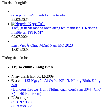
Tin doanh nghiệp
Giải phóng sức mạnh kinh tế tư nhân
22/03/2025
Thấy gì từ vụ một cá nhân đứng tên thành lập 116 doanh
nghiệp tại TP.HCM?
02/07/2024
Luật Việt Á Chúc Mừng Năm Mới 2023
13/01/2023
Thông tin liên hệ
Trụ sở chính - Long Bình
Ngày thành lập:
30/12/2009
Địa chỉ:
185 Nguyễn Ái Quốc, KP 15, P.Long Bình, Đồng
Nai
(Đối diện giáo xứ Trung Nghĩa, cách công viên 30/4 - Chợ
Sặt - Hố Nai 200m)
Điện thoại:
0916 97 98 93
0913 850 997