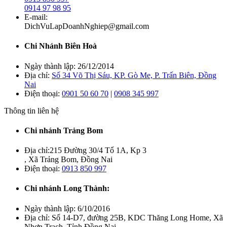
0914 97 98 95
E-mail:
DichVuLapDoanhNghiep@gmail.com
Chi Nhánh Biên Hoà
Ngày thành lập:
26/12/2014
Địa chỉ:
Số 34 Võ Thị Sáu, KP. Gò Me, P. Trấn Biên, Đồng
Nai
Điện thoại:
0901 50 60 70
|
0908 345 997
Thông tin liên hệ
Chi nhánh Trảng Bom
Địa chỉ:
215 Đường 30/4 Tổ 1A, Kp 3
, Xã Trảng Bom, Đồng Nai
Điện thoại:
0913 850 997
Chi nhánh Long Thành:
Ngày thành lập:
6/10/2016
Địa chỉ:
Số 14-D7, đường 25B, KDC Thăng Long Home, Xã
Nhơn Trạch, Tỉnh Đồng Nai