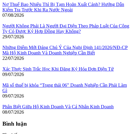
Nợ Thuế Bao Nhiêu Thì Bị Tạm Hoãn Xuất Cảnh? Hướng Dẫn
Kiểm Tra Trước Khi Ra Nước Ngoài
07/08/2026
Người Không Phải Là Người Đại Diện Theo Pháp Luật Của Công
Ty Có Được Ký Hợp Đồng Hay Không?
29/07/2026
Những Điểm Mới Đáng Chú Ý Của Nghị Định 141/2026/NĐ-CP
Mà Hộ Kinh Doanh Và Doanh Nghiệp Cần Biết
22/07/2026
Xác Thực Sinh Trắc Học Khi Đăng Ký Hóa Đơn Điện Tử
09/07/2026
Mã số thuế bị khóa “Trạng thái 06” Doanh Nghiệp Cần Phải Làm
Gì
09/07/2026
Phân Biệt Giữa Hộ Kinh Doanh Và Cá Nhân Kinh Doanh
08/07/2026
Bình luận