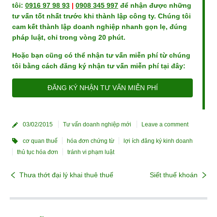
tôi:
0916 97 98 93
|
0908 345 997
để nhận được những
tư vấn tốt nhất trước khi thành lập công ty. Chúng tôi
cam kết thành lập doanh nghiệp nhanh gọn lẹ, đúng
pháp luật, chỉ trong vòng 20 phút.
Hoặc bạn cũng có thể nhận tư vấn miễn phí từ chúng
tôi bằng cách đăng ký nhận tư vấn miễn phí tại đây:
ĐĂNG KÝ NHẬN TƯ VẤN MIỄN PHÍ
03/02/2015
Tư vấn doanh nghiệp mới
Leave a comment
cơ quan thuế
hóa đơn chứng từ
lợi ích đăng ký kinh doanh
thủ tục hóa đơn
tránh vi phạm luật
Thưa thớt đại lý khai thuê thuế
Siết thuế khoán