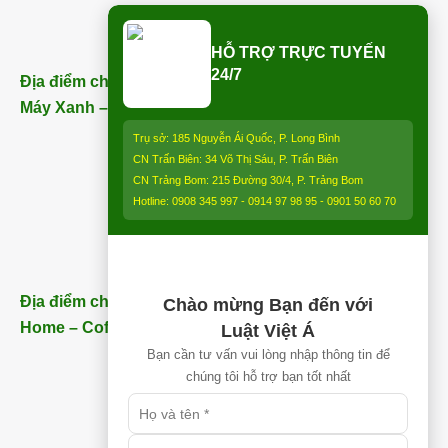
HỖ TRỢ TRỰC TUYẾN
24/7
Địa điểm chi nhánh Trảng Bom (ngay bên cạnh Điện
Máy Xanh – Trảng Bom) – ĐT:
0913 850 997
:
Trụ sở: 185 Nguyễn Ái Quốc, P. Long Bình
CN Trấn Biên: 34 Võ Thị Sáu, P. Trấn Biên
CN Trảng Bom: 215 Đường 30/4, P. Trảng Bom
Hotline: 0908 345 997 - 0914 97 98 95 - 0901 50 60 70
Địa điểm chi nhánh Nhơn Trạch (Gần Thăng Long
Chào mừng Bạn đến với
Home – Coffee) – ĐT:
0913 850 997
Luật Việt Á
Bạn cần tư vấn vui lòng nhập thông tin để
chúng tôi hỗ trợ bạn tốt nhất