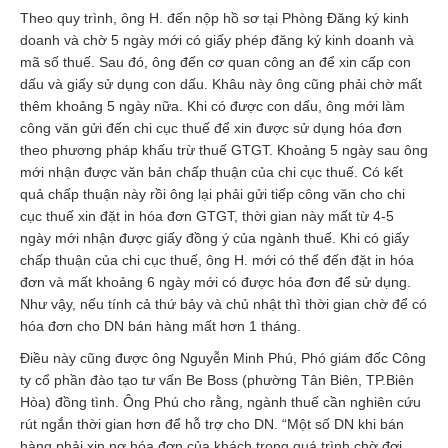
Theo quy trình, ông H. đến nộp hồ sơ tại Phòng Đăng ký kinh
doanh và chờ 5 ngày mới có giấy phép đăng ký kinh doanh và
mã số thuế. Sau đó, ông đến cơ quan công an để xin cấp con
dấu và giấy sử dụng con dấu. Khâu này ông cũng phải chờ mất
thêm khoảng 5 ngày nữa. Khi có được con dấu, ông mới làm
công văn gửi đến chi cục thuế để xin được sử dụng hóa đơn
theo phương pháp khấu trừ thuế GTGT. Khoảng 5 ngày sau ông
mới nhận được văn bản chấp thuận của chi cục thuế. Có kết
quả chấp thuận này rồi ông lại phải gửi tiếp công văn cho chi
cục thuế xin đặt in hóa đơn GTGT, thời gian này mất từ 4-5
ngày mới nhận được giấy đồng ý của ngành thuế. Khi có giấy
chấp thuận của chi cục thuế, ông H. mới có thể đến đặt in hóa
đơn và mất khoảng 6 ngày mới có được hóa đơn để sử dụng.
Như vậy, nếu tính cả thứ bảy và chủ nhật thì thời gian chờ để có
hóa đơn cho DN bán hàng mất hơn 1 tháng.
Điều này cũng được ông Nguyễn Minh Phú, Phó giám đốc Công
ty cổ phần đào tạo tư vấn Be Boss (phường Tân Biên, TP.Biên
Hòa) đồng tình. Ông Phú cho rằng, ngành thuế cần nghiên cứu
rút ngắn thời gian hơn để hỗ trợ cho DN. “Một số DN khi bán
hàng phải xin nợ hóa đơn của khách trong quá trình chờ đợi.