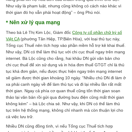
Như vậy là phạm luật, nhưng cũng không có cách nào khác vì
thời gian đó họ vẫn phải hoạt động” – ông Phú nói.
* Nên xử lý qua mạng
Theo bà Lê Thị Kim Lộc, Giám đốc
Công ty cổ phần chữ ký số
Việt CA
(phường Tân Hiệp, TP.Biên Hòa), với loại thủ tục này,
Tổng cục Thuế nên tích hợp vào phần mềm hỗ trợ kê khai thuế.
Như vậy, DN có thể làm thủ tục với chi cục thuế ngay trên mạng
internet. Bà Lộc cũng cho rằng, hai khâu DN gửi văn bản cho
chi cục thuế để xin sử dụng và in hóa đơn thuế GTGT chỉ là thủ
tục khá đơn giản, nếu được thực hiện ngay trên mạng internet
sẽ giảm được thời gian khoảng 10 ngày. “Nhiều chủ DN đi làm ở
xa phải canh ngày về để làm thủ tục và đi lại nhiều lần rất mất
thời gian. Ngay cả phía cơ quan thuế cũng tốn thời gian soạn
thảo lại văn bản rồi gửi qua đường bưu điện cũng mất thời gian
không kém” – bà Lộc chia sẻ. Như vậy, khi DN có thể làm thủ
tục trên hệ thống mạng, không chỉ nhanh mà còn thuận lợi cho
cả việc lưu trữ.
Nhiều DN cũng đồng tình, vì nếu Tổng cục Thuế tích hợp