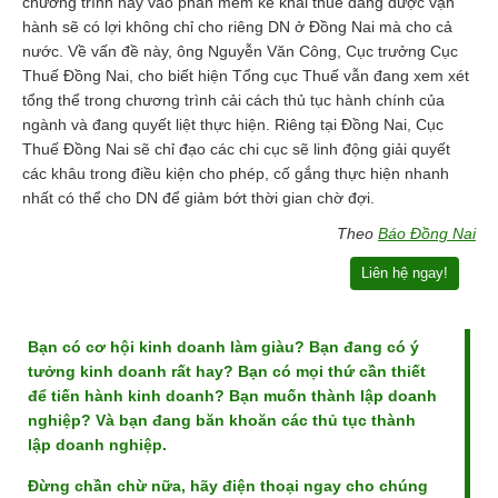
chương trình này vào phần mềm kê khai thuế đang được vận
hành sẽ có lợi không chỉ cho riêng DN ở Đồng Nai mà cho cả
nước. Về vấn đề này, ông Nguyễn Văn Công, Cục trưởng Cục
Thuế Đồng Nai, cho biết hiện Tổng cục Thuế vẫn đang xem xét
tổng thể trong chương trình cải cách thủ tục hành chính của
ngành và đang quyết liệt thực hiện. Riêng tại Đồng Nai, Cục
Thuế Đồng Nai sẽ chỉ đạo các chi cục sẽ linh động giải quyết
các khâu trong điều kiện cho phép, cố gắng thực hiện nhanh
nhất có thể cho DN để giảm bớt thời gian chờ đợi.
Theo
Báo Đồng Nai
Liên hệ ngay!
Bạn có cơ hội kinh doanh làm giàu? Bạn đang có ý
tưởng kinh doanh rất hay? Bạn có mọi thứ cần thiết
để tiến hành kinh doanh? Bạn muốn thành lập doanh
nghiệp? Và bạn đang băn khoăn các thủ tục thành
lập doanh nghiệp.
Đừng chần chừ nữa, hãy điện thoại ngay cho chúng