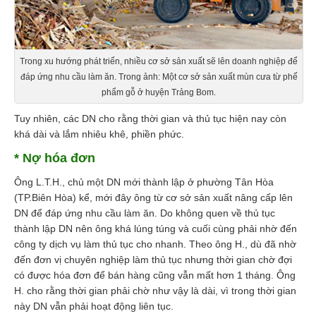
Trong xu hướng phát triển, nhiều cơ sở sản xuất sẽ lên doanh nghiệp để
đáp ứng nhu cầu làm ăn. Trong ảnh: Một cơ sở sản xuất mùn cưa từ phế
phẩm gỗ ở huyện Trảng Bom.
Tuy nhiên, các DN cho rằng thời gian và thủ tục hiện nay còn
khá dài và lắm nhiêu khê, phiền phức.
* Nợ hóa đơn
Ông L.T.H., chủ một DN mới thành lập ở phường Tân Hòa
(TP.Biên Hòa) kể, mới đây ông từ cơ sở sản xuất nâng cấp lên
DN để đáp ứng nhu cầu làm ăn. Do không quen về thủ tục
thành lập DN nên ông khá lúng túng và cuối cùng phải nhờ đến
công ty dịch vụ làm thủ tục cho nhanh. Theo ông H., dù đã nhờ
đến đơn vị chuyên nghiệp làm thủ tục nhưng thời gian chờ đợi
có được hóa đơn để bán hàng cũng vẫn mất hơn 1 tháng. Ông
H. cho rằng thời gian phải chờ như vậy là dài, vì trong thời gian
này DN vẫn phải hoạt động liên tục.