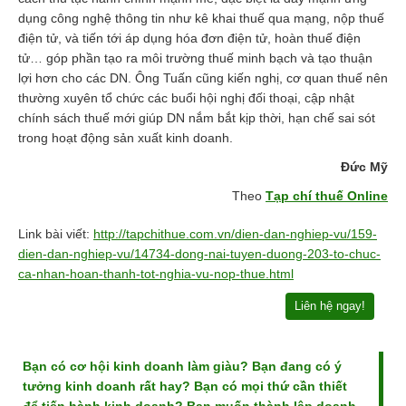
dụng công nghệ thông tin như kê khai thuế qua mạng, nộp thuế
điện tử, và tiến tới áp dụng hóa đơn điện tử, hoàn thuế điện
tử… góp phần tạo ra môi trường thuế minh bạch và tạo thuận
lợi hơn cho các DN. Ông Tuấn cũng kiến nghị, cơ quan thuế nên
thường xuyên tổ chức các buổi hội nghị đối thoại, cập nhật
chính sách thuế mới giúp DN nắm bắt kịp thời, hạn chế sai sót
trong hoạt động sản xuất kinh doanh.
Đức Mỹ
Theo
Tạp chí thuế Online
Link bài viết:
http://tapchithue.com.vn/dien-dan-nghiep-vu/159-
dien-dan-nghiep-vu/14734-dong-nai-tuyen-duong-203-to-chuc-
ca-nhan-hoan-thanh-tot-nghia-vu-nop-thue.html
Liên hệ ngay!
Bạn có cơ hội kinh doanh làm giàu? Bạn đang có ý
tưởng kinh doanh rất hay? Bạn có mọi thứ cần thiết
để tiến hành kinh doanh? Bạn muốn thành lập doanh