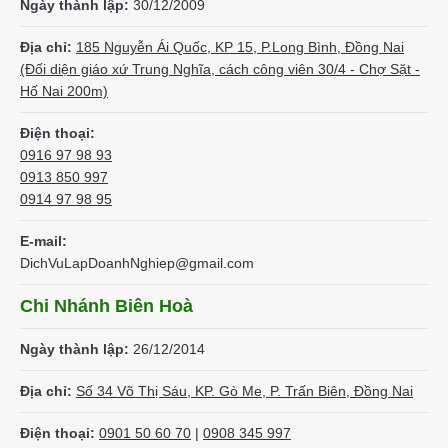
Ngày thành lập:
30/12/2009
Địa chỉ:
185 Nguyễn Ái Quốc, KP 15, P.Long Bình, Đồng Nai
(Đối diện giáo xứ Trung Nghĩa, cách công viên 30/4 - Chợ Sặt -
Hố Nai 200m)
Điện thoại:
0916 97 98 93
0913 850 997
0914 97 98 95
E-mail:
DichVuLapDoanhNghiep@gmail.com
Chi Nhánh Biên Hoà
Ngày thành lập:
26/12/2014
Địa chỉ:
Số 34 Võ Thị Sáu, KP. Gò Me, P. Trấn Biên, Đồng Nai
Điện thoại:
0901 50 60 70
|
0908 345 997