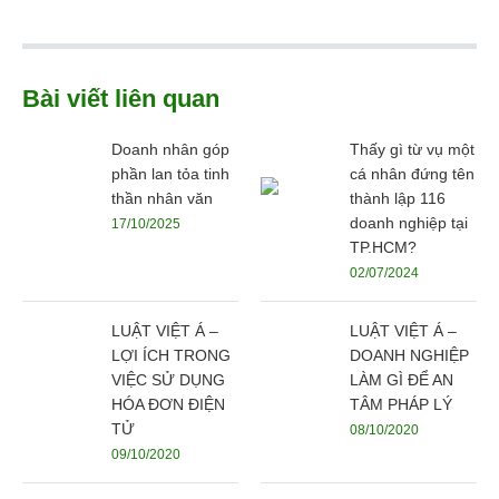
Bài viết liên quan
Doanh nhân góp
Thấy gì từ vụ một
phần lan tỏa tinh
cá nhân đứng tên
thần nhân văn
thành lập 116
doanh nghiệp tại
17/10/2025
TP.HCM?
02/07/2024
LUẬT VIỆT Á –
LUẬT VIỆT Á –
LỢI ÍCH TRONG
DOANH NGHIỆP
VIỆC SỬ DỤNG
LÀM GÌ ĐỂ AN
HÓA ĐƠN ĐIỆN
TÂM PHÁP LÝ
TỬ
08/10/2020
09/10/2020