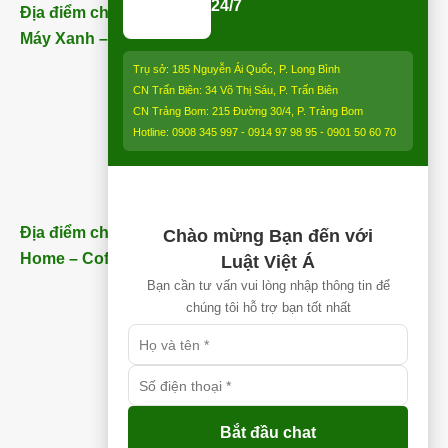
24/7
Địa điểm chi nhánh Trảng Bom (ngay bên cạnh Điện
Máy Xanh – Trảng Bom) – ĐT:
0913 850 997
:
Trụ sở: 185 Nguyễn Ái Quốc, P. Long Bình
CN Trấn Biên: 34 Võ Thị Sáu, P. Trấn Biên
CN Trảng Bom: 215 Đường 30/4, P. Trảng Bom
Hotline: 0908 345 997 - 0914 97 98 95 - 0901 50 60 70
Địa điểm chi nhánh Nhơn Trạch (Gần Thăng Long
Chào mừng Bạn đến với
Home – Coffee) – ĐT:
0913 850 997
Luật Việt Á
Bạn cần tư vấn vui lòng nhập thông tin để
chúng tôi hỗ trợ bạn tốt nhất
Bắt đầu chat