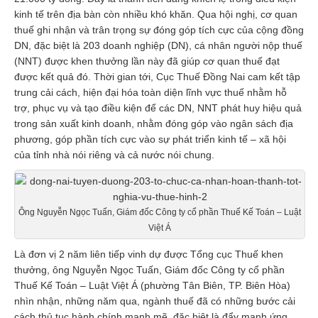
kinh tế trên địa bàn còn nhiều khó khăn. Qua hội nghị, cơ quan
thuế ghi nhận và trân trọng sự đóng góp tích cực của cộng đồng
DN, đặc biệt là 203 doanh nghiệp (DN), cá nhân người nộp thuế
(NNT) được khen thưởng lần này đã giúp cơ quan thuế đạt
được kết quả đó. Thời gian tới, Cục Thuế Đồng Nai cam kết tập
trung cải cách, hiện đại hóa toàn diện lĩnh vực thuế nhằm hỗ
trợ, phục vụ và tạo điều kiện để các DN, NNT phát huy hiệu quả
trong sản xuất kinh doanh, nhằm đóng góp vào ngân sách địa
phương, góp phần tích cực vào sự phát triển kinh tế – xã hội
của tỉnh nhà nói riêng và cả nước nói chung.
Ông Nguyễn Ngọc Tuấn, Giám đốc Công ty cổ phần Thuế Kế Toán – Luật
Việt Á
Là đơn vị 2 năm liên tiếp vinh dự được Tổng cục Thuế khen
thưởng, ông Nguyễn Ngọc Tuấn, Giám đốc Công ty cổ phần
Thuế Kế Toán – Luật Việt Á (phường Tân Biên, TP. Biên Hòa)
nhìn nhận, những năm qua, ngành thuế đã có những bước cải
cách thủ tục hành chính mạnh mẽ, đặc biệt là đẩy mạnh ứng