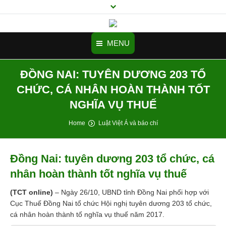
MENU
ĐỒNG NAI: TUYÊN DƯƠNG 203 TỔ
Trang chủ
CHỨC, CÁ NHÂN HOÀN THÀNH TỐT
Tư vấn thành lập công ty
NGHĨA VỤ THUẾ
Doanh nghiệp mới cần biết
You are here:
Home
Luật Việt Á và báo chí
Dịch vụ
Đồng Nai: tuyên dương 203 tổ chức, cá
Cảm nhận
nhân hoàn thành tốt nghĩa vụ thuế
Videos
(TCT online)
– Ngày 26/10, UBND tỉnh Đồng Nai phối hợp với
Hình ảnh
Cục Thuế Đồng Nai tổ chức Hội nghị tuyên dương 203 tổ chức,
cá nhân hoàn thành tố nghĩa vụ thuế năm 2017.
Tuyển Dụng