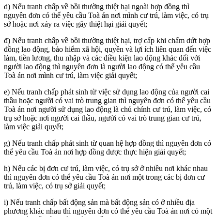
d) Nếu tranh chấp về bồi thường thiệt hại ngoài hợp đồng thì
nguyên đơn có thể yêu cầu Toà án nơi mình cư trú, làm việc, có trụ
sở hoặc nơi xảy ra việc gây thiệt hại giải quyết;
đ) Nếu tranh chấp về bồi thường thiệt hại, trợ cấp khi chấm dứt hợp
đồng lao động, bảo hiểm xã hội, quyền và lợi ích liên quan đến việc
làm, tiền lương, thu nhập và các điều kiện lao động khác đối với
người lao động thì nguyên đơn là người lao động có thể yêu cầu
Toà án nơi mình cư trú, làm việc giải quyết;
e) Nếu tranh chấp phát sinh từ việc sử dụng lao động của người cai
thầu hoặc người có vai trò trung gian thì nguyên đơn có thể yêu cầu
Toà án nơi người sử dụng lao động là chủ chính cư trú, làm việc, có
trụ sở hoặc nơi người cai thầu, người có vai trò trung gian cư trú,
làm việc giải quyết;
g) Nếu tranh chấp phát sinh từ quan hệ hợp đồng thì nguyên đơn có
thể yêu cầu Toà án nơi hợp đồng được thực hiện giải quyết;
h) Nếu các bị đơn cư trú, làm việc, có trụ sở ở nhiều nơi khác nhau
thì nguyên đơn có thể yêu cầu Toà án nơi một trong các bị đơn cư
trú, làm việc, có trụ sở giải quyết;
i) Nếu tranh chấp bất động sản mà bất động sản có ở nhiều địa
phương khác nhau thì nguyên đơn có thể yêu cầu Toà án nơi có một