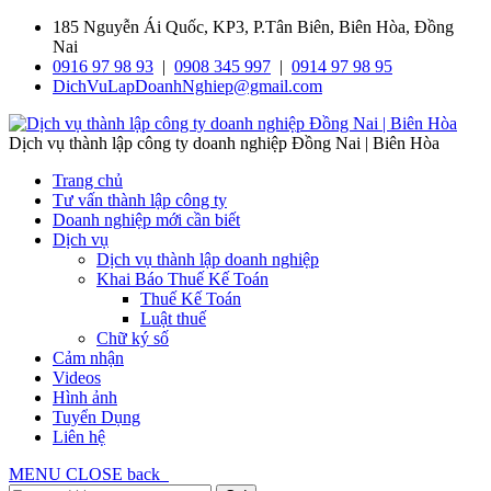
185 Nguyễn Ái Quốc, KP3, P.Tân Biên, Biên Hòa, Đồng
Nai
0916 97 98 93
|
0908 345 997
|
0914 97 98 95
DichVuLapDoanhNghiep@gmail.com
Dịch vụ thành lập công ty doanh nghiệp Đồng Nai | Biên Hòa
Trang chủ
Tư vấn thành lập công ty
Doanh nghiệp mới cần biết
Dịch vụ
Dịch vụ thành lập doanh nghiệp
Khai Báo Thuế Kế Toán
Thuế Kế Toán
Luật thuế
Chữ ký số
Cảm nhận
Videos
Hình ảnh
Tuyển Dụng
Liên hệ
MENU
CLOSE
back