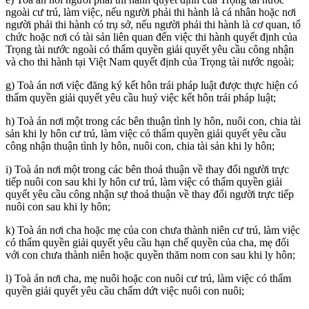
ngoài cư trú, làm việc, nếu người phải thi hành là cá nhân hoặc nơi
người phải thi hành có trụ sở, nếu người phải thi hành là cơ quan, tổ
chức hoặc nơi có tài sản liên quan đến việc thi hành quyết định của
Trọng tài nước ngoài có thẩm quyền giải quyết yêu cầu công nhận
và cho thi hành tại Việt Nam quyết định của Trọng tài nước ngoài;
g) Toà án nơi việc đăng ký kết hôn trái pháp luật được thực hiện có
thẩm quyền giải quyết yêu cầu huỷ việc kết hôn trái pháp luật;
h) Toà án nơi một trong các bên thuận tình ly hôn, nuôi con, chia tài
sản khi ly hôn cư trú, làm việc có thẩm quyền giải quyết yêu cầu
công nhận thuận tình ly hôn, nuôi con, chia tài sản khi ly hôn;
i) Toà án nơi một trong các bên thoả thuận về thay đổi người trực
tiếp nuôi con sau khi ly hôn cư trú, làm việc có thẩm quyền giải
quyết yêu cầu công nhận sự thoả thuận về thay đổi người trực tiếp
nuôi con sau khi ly hôn;
k) Toà án nơi cha hoặc mẹ của con chưa thành niên cư trú, làm việc
có thẩm quyền giải quyết yêu cầu hạn chế quyền của cha, mẹ đối
với con chưa thành niên hoặc quyền thăm nom con sau khi ly hôn;
l) Toà án nơi cha, mẹ nuôi hoặc con nuôi cư trú, làm việc có thẩm
quyền giải quyết yêu cầu chấm dứt việc nuôi con nuôi;