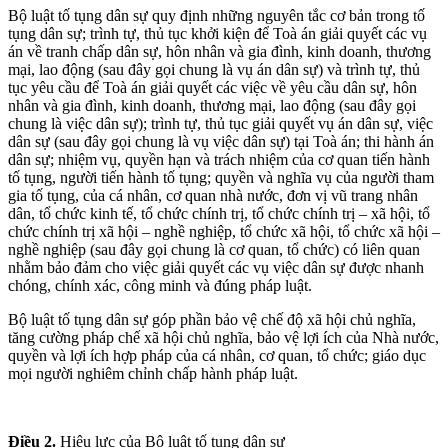
Bộ luật tố tụng dân sự quy định những nguyên tắc cơ bản trong tố
tụng dân sự; trình tự, thủ tục khởi kiện để Toà án giải quyết các vụ
án về tranh chấp dân sự, hôn nhân và gia đình, kinh doanh, thương
mại, lao động (sau đây gọi chung là vụ án dân sự) và trình tự, thủ
tục yêu cầu để Toà án giải quyết các việc về yêu cầu dân sự, hôn
nhân và gia đình, kinh doanh, thương mại, lao động (sau đây gọi
chung là việc dân sự); trình tự, thủ tục giải quyết vụ án dân sự, việc
dân sự (sau đây gọi chung là vụ việc dân sự) tại Toà án; thi hành án
dân sự; nhiệm vụ, quyền hạn và trách nhiệm của cơ quan tiến hành
tố tụng, người tiến hành tố tụng; quyền và nghĩa vụ của người tham
gia tố tụng, của cá nhân, cơ quan nhà nước, đơn vị vũ trang nhân
dân, tổ chức kinh tế, tổ chức chính trị, tổ chức chính trị – xã hội, tổ
chức chính trị xã hội – nghề nghiệp, tổ chức xã hội, tổ chức xã hội –
nghề nghiệp (sau đây gọi chung là cơ quan, tổ chức) có liên quan
nhằm bảo đảm cho việc giải quyết các vụ việc dân sự được nhanh
chóng, chính xác, công minh và đúng pháp luật.
Bộ luật tố tụng dân sự góp phần bảo vệ chế độ xã hội chủ nghĩa,
tăng cường pháp chế xã hội chủ nghĩa, bảo vệ lợi ích của Nhà nước,
quyền và lợi ích hợp pháp của cá nhân, cơ quan, tổ chức; giáo dục
mọi người nghiêm chỉnh chấp hành pháp luật.
Điều 2.
Hiệu lực của Bộ luật tố tụng dân sự