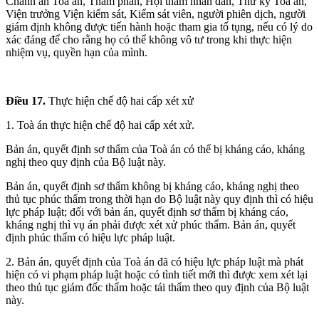
Chánh án Toà án, Thẩm phán, Hội thẩm nhân dân, Thư ký Toà án,
Viện trưởng Viện kiểm sát, Kiểm sát viên, người phiên dịch, người
giám định không được tiến hành hoặc tham gia tố tụng, nếu có lý do
xác đáng để cho rằng họ có thể không vô tư trong khi thực hiện
nhiệm vụ, quyền hạn của mình.
Điều 17.
Thực hiện chế độ hai cấp xét xử
1. Toà án thực hiện chế độ hai cấp xét xử.
Bản án, quyết định sơ thẩm của Toà án có thể bị kháng cáo, kháng
nghị theo quy định của Bộ luật này.
Bản án, quyết định sơ thẩm không bị kháng cáo, kháng nghị theo
thủ tục phúc thẩm trong thời hạn do Bộ luật này quy định thì có hiệu
lực pháp luật; đối với bản án, quyết định sơ thẩm bị kháng cáo,
kháng nghị thì vụ án phải được xét xử phúc thẩm. Bản án, quyết
định phúc thẩm có hiệu lực pháp luật.
2. Bản án, quyết định của Toà án đã có hiệu lực pháp luật mà phát
hiện có vi phạm pháp luật hoặc có tình tiết mới thì được xem xét lại
theo thủ tục giám đốc thẩm hoặc tái thẩm theo quy định của Bộ luật
này.