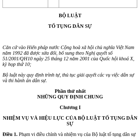
BỘ LUẬT
TỐ TỤNG DÂN SỰ
Căn cứ vào Hiến pháp nước Cộng hoà xã hội chủ nghĩa Việt Nam
năm 1992 đã được sửa đổi, bổ sung theo Nghị quyết số
51/2001/QH10 ngày 25 tháng 12 năm 2001 của Quốc hội khoá X,
kỳ họp thứ 10;
Bộ luật này quy định trình tự, thủ tục giải quyết các vụ việc dân sự
và thi hành án dân sự.
Phần thứ nhất
NHỮNG QUY ĐỊNH CHUNG
Chương I
NHIỆM VỤ VÀ HIỆU LỰC CỦA BỘ LUẬT TỐ TỤNG DÂN
SỰ
Điều 1.
Phạm vi điều chỉnh và nhiệm vụ của Bộ luật tố tụng dân sự