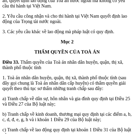
án, quyết định lao động của Toà án nước ngoài mà không có yêu
cầu thi hành tại Việt Nam.
2. Yêu cầu công nhận và cho thi hành tại Việt Nam quyết định lao
động của Trọng tài nước ngoài.
3. Các yêu cầu khác về lao động mà pháp luật có quy định.
Mục 2
THẨM QUYỀN CỦA TOÀ ÁN
Điều 33.
Thẩm quyền của Toà án nhân dân huyện, quận, thị xã,
thành phố thuộc tỉnh
1. Toà án nhân dân huyện, quận, thị xã, thành phố thuộc tỉnh (sau
đây gọi chung là Toà án nhân dân cấp huyện) có thẩm quyền giải
quyết theo thủ tục sơ thẩm những tranh chấp sau đây:
a) Tranh chấp về dân sự, hôn nhân và gia đình quy định tại Điều 25
và Điều 27 của Bộ luật này;
b) Tranh chấp về kinh doanh, thương mại quy định tại các điểm a, b,
c, d, đ, e, g, h và i khoản 1 Điều 29 của Bộ luật này;
c) Tranh chấp về lao động quy định tại khoản 1 Điều 31 của Bộ luật