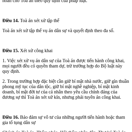
hoàn cho Toà án theo quy định của pháp luật.
Điều 14.
Toà án xét xử tập thể
Toà án xét xử tập thể vụ án dân sự và quyết định theo đa số.
Điều 15.
Xét xử công khai
1. Việc xét xử vụ án dân sự của Toà án được tiến hành công khai,
mọi người đều có quyền tham dự, trừ trường hợp do Bộ luật này
quy định.
2. Trong trường hợp đặc biệt cần giữ bí mật nhà nước, giữ gìn thuần
phong mỹ tục của dân tộc, giữ bí mật nghề nghiệp, bí mật kinh
doanh, bí mật đời tư của cá nhân theo yêu cầu chính đáng của
đương sự thì Toà án xét xử kín, nhưng phải tuyên án công khai.
Điều 16.
Bảo đảm sự vô tư của những người tiến hành hoặc tham
gia tố tụng dân sự