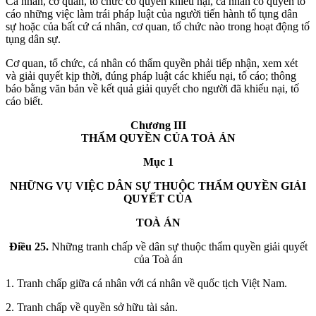
Cá nhân, cơ quan, tổ chức có quyền khiếu nại, cá nhân có quyền tố
cáo những việc làm trái pháp luật của người tiến hành tố tụng dân
sự hoặc của bất cứ cá nhân, cơ quan, tổ chức nào trong hoạt động tố
tụng dân sự.
Cơ quan, tổ chức, cá nhân có thẩm quyền phải tiếp nhận, xem xét
và giải quyết kịp thời, đúng pháp luật các khiếu nại, tố cáo; thông
báo bằng văn bản về kết quả giải quyết cho người đã khiếu nại, tố
cáo biết.
Chương III
THẨM QUYỀN CỦA TOÀ ÁN
Mục 1
NHỮNG VỤ VIỆC DÂN SỰ THUỘC THẨM QUYỀN GIẢI
QUYẾT CỦA
TOÀ ÁN
Điều 25.
Những tranh chấp về dân sự thuộc thẩm quyền giải quyết
của Toà án
1. Tranh chấp giữa cá nhân với cá nhân về quốc tịch Việt Nam.
2. Tranh chấp về quyền sở hữu tài sản.