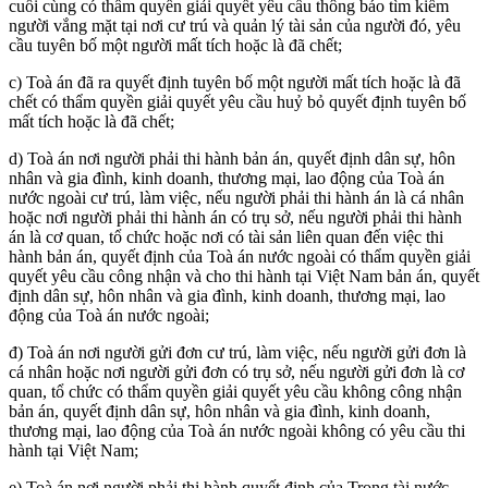
cuối cùng có thẩm quyền giải quyết yêu cầu thông báo tìm kiếm
người vắng mặt tại nơi cư trú và quản lý tài sản của người đó, yêu
cầu tuyên bố một người mất tích hoặc là đã chết;
c) Toà án đã ra quyết định tuyên bố một người mất tích hoặc là đã
chết có thẩm quyền giải quyết yêu cầu huỷ bỏ quyết định tuyên bố
mất tích hoặc là đã chết;
d) Toà án nơi người phải thi hành bản án, quyết định dân sự, hôn
nhân và gia đình, kinh doanh, thương mại, lao động của Toà án
nước ngoài cư trú, làm việc, nếu người phải thi hành án là cá nhân
hoặc nơi người phải thi hành án có trụ sở, nếu người phải thi hành
án là cơ quan, tổ chức hoặc nơi có tài sản liên quan đến việc thi
hành bản án, quyết định của Toà án nước ngoài có thẩm quyền giải
quyết yêu cầu công nhận và cho thi hành tại Việt Nam bản án, quyết
định dân sự, hôn nhân và gia đình, kinh doanh, thương mại, lao
động của Toà án nước ngoài;
đ) Toà án nơi người gửi đơn cư trú, làm việc, nếu người gửi đơn là
cá nhân hoặc nơi người gửi đơn có trụ sở, nếu người gửi đơn là cơ
quan, tổ chức có thẩm quyền giải quyết yêu cầu không công nhận
bản án, quyết định dân sự, hôn nhân và gia đình, kinh doanh,
thương mại, lao động của Toà án nước ngoài không có yêu cầu thi
hành tại Việt Nam;
e) Toà án nơi người phải thi hành quyết định của Trọng tài nước