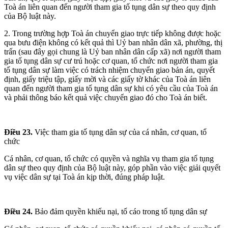
Toà án liên quan đến người tham gia tố tụng dân sự theo quy định
của Bộ luật này.
2. Trong trường hợp Toà án chuyển giao trực tiếp không được hoặc
qua bưu điện không có kết quả thì Uỷ ban nhân dân xã, phường, thị
trấn (sau đây gọi chung là Uỷ ban nhân dân cấp xã) nơi người tham
gia tố tụng dân sự cư trú hoặc cơ quan, tổ chức nơi người tham gia
tố tụng dân sự làm việc có trách nhiệm chuyển giao bản án, quyết
định, giấy triệu tập, giấy mời và các giấy tờ khác của Toà án liên
quan đến người tham gia tố tụng dân sự khi có yêu cầu của Toà án
và phải thông báo kết quả việc chuyển giao đó cho Toà án biết.
Điều 23.
Việc tham gia tố tụng dân sự của cá nhân, cơ quan, tổ
chức
Cá nhân, cơ quan, tổ chức có quyền và nghĩa vụ tham gia tố tụng
dân sự theo quy định của Bộ luật này, góp phần vào việc giải quyết
vụ việc dân sự tại Toà án kịp thời, đúng pháp luật.
Điều 24.
Bảo đảm quyền khiếu nại, tố cáo trong tố tụng dân sự