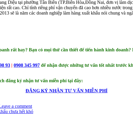
g Diệu tại phường Tân Biên (TP.Biên Hòa,Đồng Nai, đơn vị làm dịch 
n rất cao. Chỉ tính riêng phí vận chuyển đã cao hơn nhiều nước tron
013 sẽ là năm các doanh nghiệp làm hàng xuất khẩu nói chung và ngàn
doanh rất hay? Bạn có mọi thứ cần thiết để tiến hành kinh doan
98 93
|
0908 345 997
để nhận được những tư vấn tốt nhất trước khi
ch đăng ký nhận tư vấn miễn phí tại đây:
ĐĂNG KÝ NHẬN TƯ VẤN MIỄN PHÍ
Leave a comment
khẩu chưa hết khó