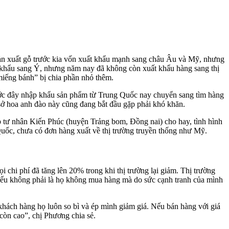
sản xuất gỗ trước kia vốn xuất khẩu mạnh sang châu Âu và Mỹ, nhưng
t khẩu sang Ý, nhưng năm nay đã không còn xuất khẩu hàng sang thị
iếng bánh” bị chia phần nhỏ thêm.
ước đây nhập khẩu sản phẩm từ Trung Quốc nay chuyển sang tìm hàng
sở hoa anh đào này cũng đang bắt đầu gặp phải khó khăn.
 tư nhân Kiến Phúc (huyện Trảng bom, Đồng nai) cho hay, tình hình
Quốc, chưa có đơn hàng xuất về thị trường truyền thống như Mỹ.
hi phí đã tăng lên 20% trong khi thị trường lại giảm. Thị trường
yếu không phải là họ không mua hàng mà do sức cạnh tranh của mình
hách hàng họ luôn so bì và ép mình giảm giá. Nếu bán hàng với giá
còn cao”, chị Phương chia sẻ.