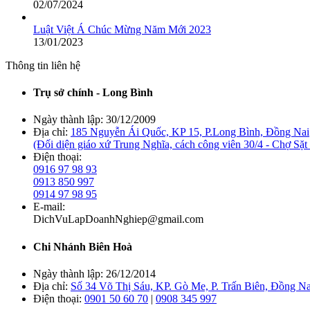
02/07/2024
Luật Việt Á Chúc Mừng Năm Mới 2023
13/01/2023
Thông tin liên hệ
Trụ sở chính - Long Bình
Ngày thành lập:
30/12/2009
Địa chỉ:
185 Nguyễn Ái Quốc, KP 15, P.Long Bình, Đồng Nai
(Đối diện giáo xứ Trung Nghĩa, cách công viên 30/4 - Chợ Sặ
Điện thoại:
0916 97 98 93
0913 850 997
0914 97 98 95
E-mail:
DichVuLapDoanhNghiep@gmail.com
Chi Nhánh Biên Hoà
Ngày thành lập:
26/12/2014
Địa chỉ:
Số 34 Võ Thị Sáu, KP. Gò Me, P. Trấn Biên, Đồng Na
Điện thoại:
0901 50 60 70
|
0908 345 997