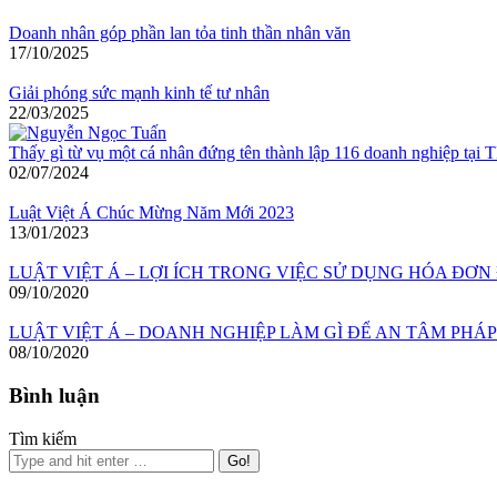
Doanh nhân góp phần lan tỏa tinh thần nhân văn
17/10/2025
Giải phóng sức mạnh kinh tế tư nhân
22/03/2025
Thấy gì từ vụ một cá nhân đứng tên thành lập 116 doanh nghiệp tại
02/07/2024
Luật Việt Á Chúc Mừng Năm Mới 2023
13/01/2023
LUẬT VIỆT Á – LỢI ÍCH TRONG VIỆC SỬ DỤNG HÓA ĐƠN
09/10/2020
LUẬT VIỆT Á – DOANH NGHIỆP LÀM GÌ ĐỂ AN TÂM PHÁP
08/10/2020
Bình luận
Tìm kiếm