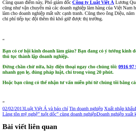
Cùng quan điểm này, Phó giám đốc
Công ty Luật Việt Á
Lương Quan
cũng như vận chuyển mà các doanh nghiệp làm hàng của Việt Nam hiệ
làm cho doanh nghiệp mất sức cạnh tranh. Cũng theo ông Diệu, năm 2
chi phí tiếp tục đội thêm thì khó giữ được thị trường.
Bạn có cơ hội kinh doanh làm giàu? Bạn đang có ý tưởng kinh 
thủ tục thành lập doanh nghiệp.
Đừng chần chừ nữa, hãy điện thoại ngay cho chúng tôi:
0916 97 
nhanh gọn lẹ, đúng pháp luật, chỉ trong vòng 20 phút.
Hoặc bạn cũng có thể nhận tư vấn miễn phí từ chúng tôi bằng cá
02/02/2013
Luật Việt Á và báo chí
Tin doanh nghiệp
Xuất nhập khẩu
Làng tôn mỹ nghệ” tuột dốc” cùng doanh nghiệp
Doanh nghiệp xuất 
Bài viết liên quan