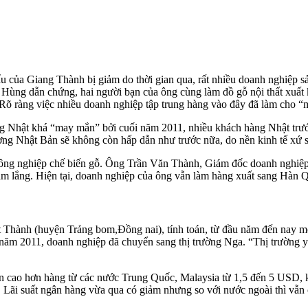
u của Giang Thành bị giảm do thời gian qua, rất nhiều doanh nghiệp 
g Hùng dẫn chứng, hai người bạn của ông cùng làm đồ gỗ nội thất xuấ
õ ràng việc nhiều doanh nghiệp tập trung hàng vào đây đã làm cho “m
ng Nhật khá “may mắn” bởi cuối năm 2011, nhiều khách hàng Nhật tr
ờng Nhật Bản sẽ không còn hấp dẫn như trước nữa, do nền kinh tế xứ 
công nghiệp chế biến gỗ. Ông Trần Văn Thành, Giám đốc doanh nghiệp
rầm lắng. Hiện tại, doanh nghiệp của ông vẫn làm hàng xuất sang Hàn 
ành (huyện Trảng bom,Đồng nai), tính toán, từ đầu năm đến nay mọi c
năm 2011, doanh nghiệp đã chuyển sang thị trường Nga. “Thị trường 
n cao hơn hàng từ các nước Trung Quốc, Malaysia từ 1,5 đến 5 USD, k
c. Lãi suất ngân hàng vừa qua có giảm nhưng so với nước ngoài thì vẫn 