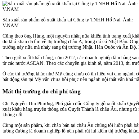
Sản xuất sản phẩm gỗ xuất khẩu tại Công ty TNHH Hố Nai. Ảnh:
V.NAM
Cũng theo ông Hùng, một nguyên nhân nữa khiến tình trạng xuất khẩ
do khó khăn đã tìm về thị trường châu Á, trong đó có Nhật Bản. Ôn
trường này nữa mà nhảy sang thị trường Nhật, Hàn Quốc và Ấn Độ. R
Theo giới xuất khẩu hàng, năm 2012, các doanh nghiệp làm hàng sa
từ các nước ASEAN. Theo các chuyên gia kinh tế, năm 2013, thị trư
Ở các thị trường khác như Mỹ cũng chưa có tín hiệu vui cho ngành 
bất động sản tại Mỹ vẫn chưa hồi phục nên ngành nội thất vẫn khá t
Mất thị trường do chi phí tăng
Chị Nguyễn Thu Phương, Phó giám đốc Công ty gỗ xuất khẩu Quyết Th
xuất khẩu hàng truyền thống của Quyết Thành là châu Âu, nhưng từ 
không nổi.
Cùng một sản phẩm, khi chào bán tại châu Âu chúng tôi luôn phải bá
tương đương là doanh nghiệp lỗ nên phải rút lui kiếm thị trường khá