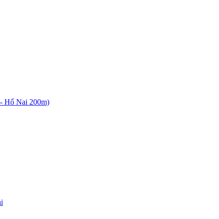
t - Hố Nai 200m)
i