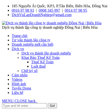
185 Nguyễn Ái Quốc, KP3, P.Tân Biên, Biên Hòa, Đồng Nai
0916 97 98 93
|
0908 345 997
|
0914 97 98 95
DichVuLapDoanhNghiep@gmail.com
Dịch vụ thành lập công ty doanh nghiệp Đồng Nai | Biên Hòa
Trang chủ
Tư vấn thành lập công ty
Doanh nghiệp mới cần biết
Dịch vụ
Dịch vụ thành lập doanh nghiệp
Khai Báo Thuế Kế Toán
Thuế Kế Toán
Luật thuế
Chữ ký số
Cảm nhận
Videos
Hình ảnh
Tuyển Dụng
Liên hệ
MENU
CLOSE
back