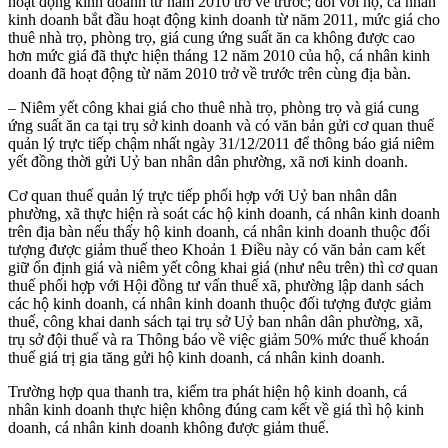
hoạt động kinh doanh từ năm 2010 trở về trước; đối với hộ, cá nhân
kinh doanh bắt đầu hoạt động kinh doanh từ năm 2011, mức giá cho
thuê nhà trọ, phòng trọ, giá cung ứng suất ăn ca không được cao
hơn mức giá đã thực hiện tháng 12 năm 2010 của hộ, cá nhân kinh
doanh đã hoạt động từ năm 2010 trở về trước trên cùng địa bàn.
– Niêm yết công khai giá cho thuê nhà trọ, phòng trọ và giá cung
ứng suất ăn ca tại trụ sở kinh doanh và có văn bản gửi cơ quan thuế
quản lý trực tiếp chậm nhất ngày 31/12/2011 để thông báo giá niêm
yết đồng thời gửi Uỷ ban nhân dân phường, xã nơi kinh doanh.
Cơ quan thuế quản lý trực tiếp phối hợp với Uỷ ban nhân dân
phường, xã thực hiện rà soát các hộ kinh doanh, cá nhân kinh doanh
trên địa bàn nếu thấy hộ kinh doanh, cá nhân kinh doanh thuộc đối
tượng được giảm thuế theo Khoản 1 Điều này có văn bản cam kết
giữ ổn định giá và niêm yết công khai giá (như nêu trên) thì cơ quan
thuế phối hợp với Hội đồng tư vấn thuế xã, phường lập danh sách
các hộ kinh doanh, cá nhân kinh doanh thuộc đối tượng được giảm
thuế, công khai danh sách tại trụ sở Uỷ ban nhân dân phường, xã,
trụ sở đội thuế và ra Thông báo về việc giảm 50% mức thuế khoán
thuế giá trị gia tăng gửi hộ kinh doanh, cá nhân kinh doanh.
Trường hợp qua thanh tra, kiểm tra phát hiện hộ kinh doanh, cá
nhân kinh doanh thực hiện không đúng cam kết về giá thì hộ kinh
doanh, cá nhân kinh doanh không được giảm thuế.