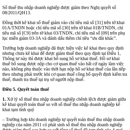
Số thuế thu nhập doanh nghiệp được giảm theo Nghị quyết số
08/2011/QH13.
Đồng thời kê khai số thuế giảm vào chỉ tiêu mã số [31] trên tờ khai
01A/TNDN hoặc chỉ tiêu mã số [30] trên tờ khai 01B/TNDN, chỉ
tiêu mã số [C9] trên tờ khai 03/TNDN, chỉ tiêu mã số [09] trên phụ
lục miễn giảm 03-3A và đánh dấu thêm chỉ tiêu “ưu đãi khác”.
Trường hợp doanh nghiệp đã thực hiện việc kê khai theo quy định
nhưng chưa kê khai để được giảm thuế theo quy định tại Điều 1,
Thông tư này thì được khai bổ sung hồ sơ khai thuế. Hồ sơ khai
thuế bổ sung được nộp cho cơ quan thuế vào bất cứ ngày làm việc
nào, không phụ thuộc vào thời hạn nộp hồ sơ khai thuế của lần tiếp
theo nhưng phải trước khi cơ quan thuế công bố quyết định kiểm tra
thuế, thanh tra thuế tại trụ sở người nộp thuế.
Điều 5. Quyết toán thuế
1.
Xử lý số thuế thu nhập doanh nghiệp chênh lệch được giảm giữa
kê khai quyết toán thuế so với số thuế thu nhập doanh nghiệp kê
khai tạm tính quý
– Trường hợp khi doanh nghiệp tự quyết toán thuế thu nhập doanh
nghiệp của năm 2011 có phát sinh số thuế thu nhập doanh nghiệp
được giảm thuế cao hơn so với tổng số thuế đã tạm tính của 4 quý