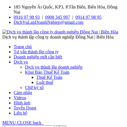
185 Nguyễn Ái Quốc, KP3, P.Tân Biên, Biên Hòa, Đồng
Nai
0916 97 98 93
|
0908 345 997
|
0914 97 98 95
DichVuLapDoanhNghiep@gmail.com
Dịch vụ thành lập công ty doanh nghiệp Đồng Nai | Biên Hòa
Trang chủ
Tư vấn thành lập công ty
Doanh nghiệp mới cần biết
Dịch vụ
Dịch vụ thành lập doanh nghiệp
Khai Báo Thuế Kế Toán
Thuế Kế Toán
Luật thuế
Chữ ký số
Cảm nhận
Videos
Hình ảnh
Tuyển Dụng
Liên hệ
MENU
CLOSE
back