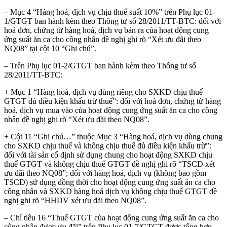
– Mục 4 “Hàng hoá, dịch vụ chịu thuế suất 10%” trên Phụ lục 01-
1/GTGT ban hành kèm theo Thông tư số 28/2011/TT-BTC: đối với
hoá đơn, chứng từ hàng hoá, dịch vụ bán ra của hoạt động cung
ứng suất ăn ca cho công nhân đề nghị ghi rõ “Xét ưu đãi theo
NQ08” tại cột 10 “Ghi chú”.
– Trên Phụ lục 01-2/GTGT ban hành kèm theo Thông tư số
28/2011/TT-BTC:
+ Mục 1 “Hàng hoá, dịch vụ dùng riêng cho SXKD chịu thuế
GTGT đủ điều kiện khấu trừ thuế”: đối với hoá đơn, chứng từ hàng
hoá, dịch vụ mua vào của hoạt động cung ứng suất ăn ca cho công
nhân đề nghị ghi rõ “Xét ưu đãi theo NQ08”.
+ Cột 11 “Ghi chú…” thuộc Mục 3 “Hàng hoá, dịch vụ dùng chung
cho SXKD chịu thuế và không chịu thuế đủ điều kiện khấu trừ”:
đối với tài sản cố định sử dụng chung cho hoạt động SXKD chịu
thuế GTGT và không chịu thuế GTGT đề nghị ghi rõ “TSCĐ xét
ưu đãi theo NQ08”; đối với hàng hoá, dịch vụ (không bao gồm
TSCĐ) sử dụng đồng thời cho hoạt động cung ứng suất ăn ca cho
công nhân và SXKD hàng hoá dịch vụ không chịu thuế GTGT đề
nghị ghi rõ “HHDV xét ưu đãi theo NQ08”.
– Chỉ tiêu 16 “Thuế GTGT của hoạt động cung ứng suất ăn ca cho
công nhân được ưu đãi” trên Phụ lục 01-7/GTGT được tổng hợp