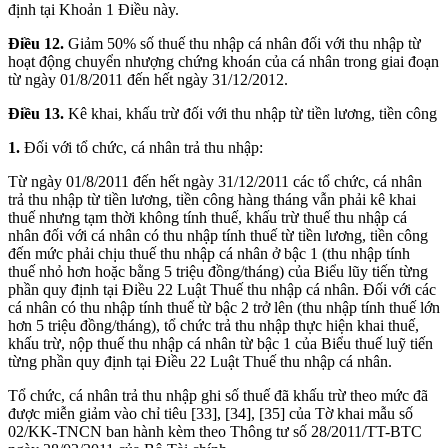
định tại Khoản 1 Điều này.
Điều 12.
Giảm 50% số thuế thu nhập cá nhân đối với thu nhập từ
hoạt động chuyển nhượng chứng khoán của cá nhân trong giai đoạn
từ ngày 01/8/2011 đến hết ngày 31/12/2012.
Điều 13.
Kê khai, khấu trừ đối với thu nhập từ tiền lương, tiền công
1.
Đối với tổ chức, cá nhân trả thu nhập:
Từ ngày 01/8/2011 đến hết ngày 31/12/2011 các tổ chức, cá nhân
trả thu nhập từ tiền lương, tiền công hàng tháng vẫn phải kê khai
thuế nhưng tạm thời không tính thuế, khấu trừ thuế thu nhập cá
nhân đối với cá nhân có thu nhập tính thuế từ tiền lương, tiền công
đến mức phải chịu thuế thu nhập cá nhân ở bậc 1 (thu nhập tính
thuế nhỏ hơn hoặc bằng 5 triệu đồng/tháng) của Biểu lũy tiến từng
phần quy định tại Điều 22 Luật Thuế thu nhập cá nhân. Đối với các
cá nhân có thu nhập tính thuế từ bậc 2 trở lên (thu nhập tính thuế lớn
hơn 5 triệu đồng/tháng), tổ chức trả thu nhập thực hiện khai thuế,
khấu trừ, nộp thuế thu nhập cá nhân từ bậc 1 của Biểu thuế luỹ tiến
từng phần quy định tại Điều 22 Luật Thuế thu nhập cá nhân.
Tổ chức, cá nhân trả thu nhập ghi số thuế đã khấu trừ theo mức đã
được miễn giảm vào chỉ tiêu [33], [34], [35] của Tờ khai mẫu số
02/KK-TNCN ban hành kèm theo Thông tư số 28/2011/TT-BTC