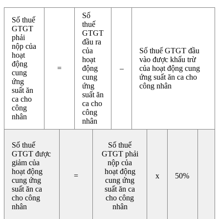
Số
Số thuế
thuế
GTGT
GTGT
phải
đầu ra
nộp của
của
Số thuế GTGT đầu
hoạt
hoạt
vào được khấu trừ
động
=
động
–
của hoạt động cung
cung
cung
ứng suất ăn ca cho
ứng
ứng
công nhân
suất ăn
suất ăn
ca cho
ca cho
công
công
nhân
nhân
Số thuế
Số thuế
GTGT được
GTGT phải
giảm của
nộp của
hoạt động
hoạt động
=
x
50%
cung ứng
cung ứng
suất ăn ca
suất ăn ca
cho công
cho công
nhân
nhân