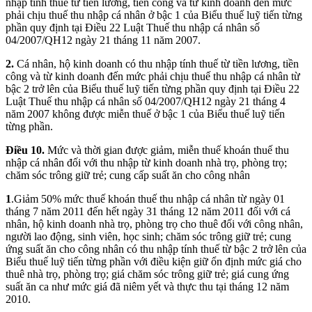
nhập tính thuế từ tiền lương, tiền công và từ kinh doanh đến mức
phải chịu thuế thu nhập cá nhân ở bậc 1 của Biểu thuế luỹ tiến từng
phần quy định tại Điều 22 Luật Thuế thu nhập cá nhân số
04/2007/QH12 ngày 21 tháng 11 năm 2007.
2.
Cá nhân, hộ kinh doanh có thu nhập tính thuế từ tiền lương, tiền
công và từ kinh doanh đến mức phải chịu thuế thu nhập cá nhân từ
bậc 2 trở lên của Biểu thuế luỹ tiến từng phần quy định tại Điều 22
Luật Thuế thu nhập cá nhân số 04/2007/QH12 ngày 21 tháng 4
năm 2007 không được miễn thuế ở bậc 1 của Biểu thuế luỹ tiến
từng phần.
Điều 10.
Mức và thời gian được giảm, miễn thuế khoán thuế thu
nhập cá nhân đối với thu nhập từ kinh doanh nhà trọ, phòng trọ;
chăm sóc trông giữ trẻ; cung cấp suất ăn cho công nhân
1
.Giảm 50% mức thuế khoán thuế thu nhập cá nhân từ ngày 01
tháng 7 năm 2011 đến hết ngày 31 tháng 12 năm 2011 đối với cá
nhân, hộ kinh doanh nhà trọ, phòng trọ cho thuê đối với công nhân,
người lao động, sinh viên, học sinh; chăm sóc trông giữ trẻ; cung
ứng suất ăn cho công nhân có thu nhập tính thuế từ bậc 2 trở lên của
Biểu thuế luỹ tiến từng phần với điều kiện giữ ổn định mức giá cho
thuê nhà trọ, phòng trọ; giá chăm sóc trông giữ trẻ; giá cung ứng
suất ăn ca như mức giá đã niêm yết và thực thu tại tháng 12 năm
2010.