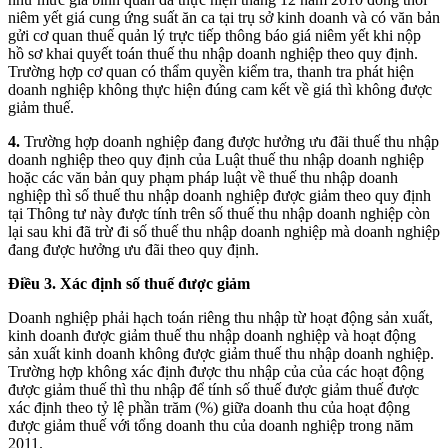
niêm yết giá cung ứng suất ăn ca tại trụ sở kinh doanh và có văn bản
gửi cơ quan thuế quản lý trực tiếp thông báo giá niêm yết khi nộp
hồ sơ khai quyết toán thuế thu nhập doanh nghiệp theo quy định.
Trường hợp cơ quan có thẩm quyền kiểm tra, thanh tra phát hiện
doanh nghiệp không thực hiện đúng cam kết về giá thì không được
giảm thuế.
4.
Trường hợp doanh nghiệp đang được hưởng ưu đãi thuế thu nhập
doanh nghiệp theo quy định của Luật thuế thu nhập doanh nghiệp
hoặc các văn bản quy phạm pháp luật về thuế thu nhập doanh
nghiệp thì số thuế thu nhập doanh nghiệp được giảm theo quy định
tại Thông tư này được tính trên số thuế thu nhập doanh nghiệp còn
lại sau khi đã trừ đi số thuế thu nhập doanh nghiệp mà doanh nghiệp
đang được hưởng ưu đãi theo quy định.
Điều 3. Xác định số thuế được giảm
Doanh nghiệp phải hạch toán riêng thu nhập từ hoạt động sản xuất,
kinh doanh được giảm thuế thu nhập doanh nghiệp và hoạt động
sản xuất kinh doanh không được giảm thuế thu nhập doanh nghiệp.
Trường hợp không xác định được thu nhập của của các hoạt động
được giảm thuế thì thu nhập để tính số thuế được giảm thuế được
xác định theo tỷ lệ phần trăm (%) giữa doanh thu của hoạt động
được giảm thuế với tổng doanh thu của doanh nghiệp trong năm
2011.