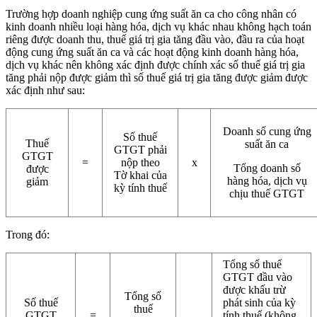
Trường hợp doanh nghiệp cung ứng suất ăn ca cho công nhân có
kinh doanh nhiều loại hàng hóa, dịch vụ khác nhau không hạch toán
riêng được doanh thu, thuế giá trị gia tăng đầu vào, đầu ra của hoạt
động cung ứng suất ăn ca và các hoạt động kinh doanh hàng hóa,
dịch vụ khác nên không xác định được chính xác số thuế giá trị gia
tăng phải nộp được giảm thì số thuế giá trị gia tăng được giảm được
xác định như sau:
Doanh số cung ứng
Số thuế
Thuế
suất ăn ca
GTGT phải
GTGT
=
nộp theo
x
Tổng doanh số
được
Tờ khai của
hàng hóa, dịch vụ
giảm
kỳ tính thuế
chịu thuế GTGT
Trong đó:
Tổng số thuế
GTGT đầu vào
được khấu trừ
Tổng số
Số thuế
phát sinh của kỳ
thuế
GTGT
=
_
tính thuế (không