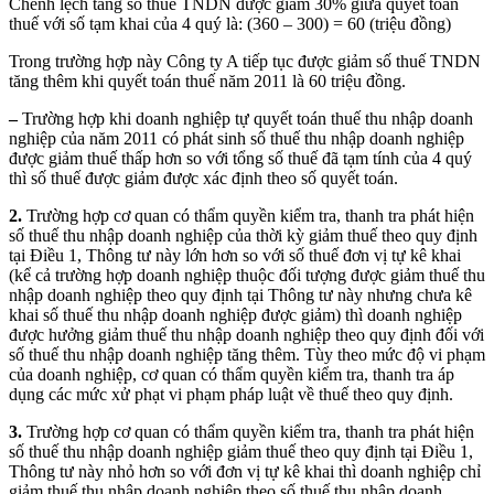
Chênh lệch tăng số thuế TNDN được giảm 30% giữa quyết toán
thuế với số tạm khai của 4 quý là: (360 – 300) = 60 (triệu đồng)
Trong trường hợp này Công ty A tiếp tục được giảm số thuế TNDN
tăng thêm khi quyết toán thuế năm 2011 là 60 triệu đồng.
–
Trường hợp khi doanh nghiệp tự quyết toán thuế thu nhập doanh
nghiệp của năm 2011 có phát sinh số thuế thu nhập doanh nghiệp
được giảm thuế thấp hơn so với tổng số thuế đã tạm tính của 4 quý
thì số thuế được giảm được xác định theo số quyết toán.
2.
Trường hợp cơ quan có thẩm quyền kiểm tra, thanh tra phát hiện
số thuế thu nhập doanh nghiệp của thời kỳ giảm thuế theo quy định
tại Điều 1, Thông tư này lớn hơn so với số thuế đơn vị tự kê khai
(kể cả trường hợp doanh nghiệp thuộc đối tượng được giảm thuế thu
nhập doanh nghiệp theo quy định tại Thông tư này nhưng chưa kê
khai số thuế thu nhập doanh nghiệp được giảm) thì doanh nghiệp
được hưởng giảm thuế thu nhập doanh nghiệp theo quy định đối với
số thuế thu nhập doanh nghiệp tăng thêm. Tùy theo mức độ vi phạm
của doanh nghiệp, cơ quan có thẩm quyền kiểm tra, thanh tra áp
dụng các mức xử phạt vi phạm pháp luật về thuế theo quy định.
3.
Trường hợp cơ quan có thẩm quyền kiểm tra, thanh tra phát hiện
số thuế thu nhập doanh nghiệp giảm thuế theo quy định tại Điều 1,
Thông tư này nhỏ hơn so với đơn vị tự kê khai thì doanh nghiệp chỉ
giảm thuế thu nhập doanh nghiệp theo số thuế thu nhập doanh