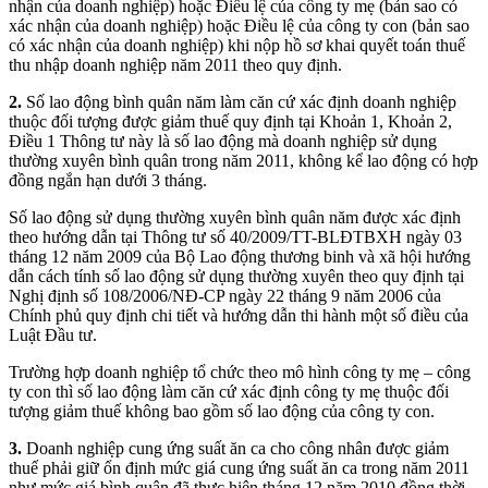
nhận của doanh nghiệp) hoặc Điều lệ của công ty mẹ (bản sao có
xác nhận của doanh nghiệp) hoặc Điều lệ của công ty con (bản sao
có xác nhận của doanh nghiệp) khi nộp hồ sơ khai quyết toán thuế
thu nhập doanh nghiệp năm 2011 theo quy định.
2.
Số lao động bình quân năm làm căn cứ xác định doanh nghiệp
thuộc đối tượng được giảm thuế quy định tại Khoản 1, Khoản 2,
Điều 1 Thông tư này là số lao động mà doanh nghiệp sử dụng
thường xuyên bình quân trong năm 2011, không kể lao động có hợp
đồng ngắn hạn dưới 3 tháng.
Số lao động sử dụng thường xuyên bình quân năm được xác định
theo hướng dẫn tại Thông tư số 40/2009/TT-BLĐTBXH ngày 03
tháng 12 năm 2009 của Bộ Lao động thương binh và xã hội hướng
dẫn cách tính số lao động sử dụng thường xuyên theo quy định tại
Nghị định số 108/2006/NĐ-CP ngày 22 tháng 9 năm 2006 của
Chính phủ quy định chi tiết và hướng dẫn thi hành một số điều của
Luật Đầu tư.
Trường hợp doanh nghiệp tổ chức theo mô hình công ty mẹ – công
ty con thì số lao động làm căn cứ xác định công ty mẹ thuộc đối
tượng giảm thuế không bao gồm số lao động của công ty con.
3.
Doanh nghiệp cung ứng suất ăn ca cho công nhân được giảm
thuế phải giữ ổn định mức giá cung ứng suất ăn ca trong năm 2011
như mức giá bình quân đã thực hiện tháng 12 năm 2010 đồng thời