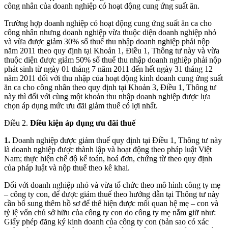
công nhân của doanh nghiệp có hoạt động cung ứng suất ăn.
Trường hợp doanh nghiệp có hoạt động cung ứng suất ăn ca cho
công nhân nhưng doanh nghiệp vừa thuộc diện doanh nghiệp nhỏ
và vừa được giảm 30% số thuế thu nhập doanh nghiệp phải nộp
năm 2011 theo quy định tại Khoản 1, Điều 1, Thông tư này và vừa
thuộc diện được giảm 50% số thuế thu nhập doanh nghiệp phải nộp
phát sinh từ ngày 01 tháng 7 năm 2011 đến hết ngày 31 tháng 12
năm 2011 đối với thu nhập của hoạt động kinh doanh cung ứng suất
ăn ca cho công nhân theo quy định tại Khoản 3, Điều 1, Thông tư
này thì đối với cùng một khoản thu nhập doanh nghiệp được lựa
chọn áp dụng mức ưu đãi giảm thuế có lợi nhất.
Điều 2.
Điều kiện áp dụng ưu đãi thuế
1.
Doanh nghiệp được giảm thuế quy định tại Điều 1, Thông tư này
là doanh nghiệp được thành lập và hoạt động theo pháp luật Việt
Nam; thực hiện chế độ kế toán, hoá đơn, chứng từ theo quy định
của pháp luật và nộp thuế theo kê khai.
Đối với doanh nghiệp nhỏ và vừa tổ chức theo mô hình công ty mẹ
– công ty con, để được giảm thuế theo hướng dẫn tại Thông tư này
cần bổ sung thêm hồ sơ để thể hiện được mối quan hệ mẹ – con và
tỷ lệ vốn chủ sở hữu của công ty con do công ty mẹ nắm giữ như:
Giấy phép đăng ký kinh doanh của công ty con (bản sao có xác