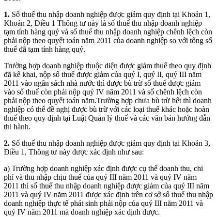
1.
Số thuế thu nhập doanh nghiệp được giảm quy định tại Khoản 1,
Khoản 2, Điều 1 Thông tư này là số thuế thu nhập doanh nghiệp
tạm tính hàng quý và số thuế thu nhập doanh nghiệp chênh lệch còn
phải nộp theo quyết toán năm 2011 của doanh nghiệp so với tổng số
thuế đã tạm tính hàng quý.
Trường hợp doanh nghiệp thuộc diện được giảm thuế theo quy định
đã kê khai, nộp số thuế được giảm của quý I, quý II, quý III năm
2011 vào ngân sách nhà nước thì được bù trừ số thuế được giảm
vào số thuế còn phải nộp quý IV năm 2011 và số chênh lệch còn
phải nộp theo quyết toán năm.Trường hợp chưa bù trừ hết thì doanh
nghiệp có thể đề nghị được bù trừ với các loại thuế khác hoặc hoàn
thuế theo quy định tại Luật Quản lý thuế và các văn bản hướng dẫn
thi hành.
2.
Số thuế thu nhập doanh nghiệp được giảm quy định tại Khoản 3,
Điều 1, Thông tư này được xác định như sau:
a) Trường hợp doanh nghiệp xác định được cụ thể doanh thu, chi
phí và thu nhập chịu thuế của quý III năm 2011 và quý IV năm
2011 thì số thuế thu nhập doanh nghiệp được giảm của quý III năm
2011 và quý IV năm 2011 được xác định trên cơ sở số thuế thu nhập
doanh nghiệp thực tế phát sinh phải nộp của quý III năm 2011 và
quý IV năm 2011 mà doanh nghiệp xác định được.