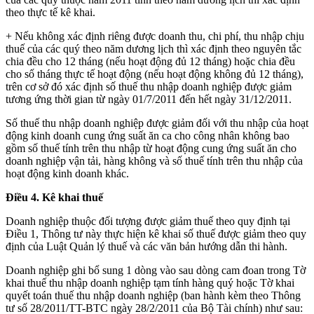
theo thực tế kê khai.
+ Nếu không xác định riêng được doanh thu, chi phí, thu nhập chịu
thuế của các quý theo năm dương lịch thì xác định theo nguyên tắc
chia đều cho 12 tháng (nếu hoạt động đủ 12 tháng) hoặc chia đều
cho số tháng thực tế hoạt động (nếu hoạt động không đủ 12 tháng),
trên cơ sở đó xác định số thuế thu nhập doanh nghiệp được giảm
tương ứng thời gian từ ngày 01/7/2011 đến hết ngày 31/12/2011.
Số thuế thu nhập doanh nghiệp được giảm đối với thu nhập của hoạt
động kinh doanh cung ứng suất ăn ca cho công nhân không bao
gồm số thuế tính trên thu nhập từ hoạt động cung ứng suất ăn cho
doanh nghiệp vận tải, hàng không và số thuế tính trên thu nhập của
hoạt động kinh doanh khác.
Điều 4. Kê khai thuế
Doanh nghiệp thuộc đối tượng được giảm thuế theo quy định tại
Điều 1, Thông tư này thực hiện kê khai số thuế được giảm theo quy
định của Luật Quản lý thuế và các văn bản hướng dẫn thi hành.
Doanh nghiệp ghi bổ sung 1 dòng vào sau dòng cam đoan trong Tờ
khai thuế thu nhập doanh nghiệp tạm tính hàng quý hoặc Tờ khai
quyết toán thuế thu nhập doanh nghiệp (ban hành kèm theo Thông
tư số 28/2011/TT-BTC ngày 28/2/2011 của Bộ Tài chính) như sau: