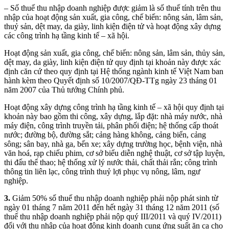
– Số thuế thu nhập doanh nghiệp được giảm là số thuế tính trên thu
nhập của hoạt động sản xuất, gia công, chế biến: nông sản, lâm sản,
thuỷ sản, dệt may, da giày, linh kiện điện tử và hoạt động xây dựng
các công trình hạ tầng kinh tế – xã hội.
Hoạt động sản xuất, gia công, chế biến: nông sản, lâm sản, thủy sản,
dệt may, da giày, linh kiện điện tử quy định tại khoản này được xác
định căn cứ theo quy định tại Hệ thống ngành kinh tế Việt Nam ban
hành kèm theo Quyết định số 10/2007/QĐ-TTg ngày 23 tháng 01
năm 2007 của Thủ tướng Chính phủ.
Hoạt động xây dựng công trình hạ tầng kinh tế – xã hội quy định tại
khoản này bao gồm thi công, xây dựng, lắp đặt: nhà máy nước, nhà
máy điện, công trình truyền tải, phân phối điện; hệ thống cấp thoát
nước; đường bộ, đường sắt; cảng hàng không, cảng biển, cảng
sông; sân bay, nhà ga, bến xe; xây dựng trường học, bệnh viện, nhà
văn hoá, rạp chiếu phim, cơ sở biểu diễn nghệ thuật, cơ sở tập luyện,
thi đấu thể thao; hệ thống xử lý nước thải, chất thải rắn; công trình
thông tin liên lạc, công trình thuỷ lợi phục vụ nông, lâm, ngư
nghiệp.
3.
Giảm 50% số thuế thu nhập doanh nghiệp phải nộp phát sinh từ
ngày 01 tháng 7 năm 2011 đến hết ngày 31 tháng 12 năm 2011 (số
thuế thu nhập doanh nghiệp phải nộp quý III/2011 và quý IV/2011)
đối với thu nhập của hoạt động kinh doanh cung ứng suất ăn ca cho