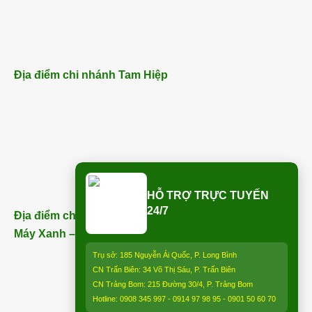
Địa điểm chi nhánh Tam Hiệp
HỖ TRỢ TRỰC TUYẾN
24/7
Địa điểm chi nhánh Trảng Bom (ngay bên cạnh Điện
Máy Xanh – Trảng Bom) – ĐT:
0913 850 997
:
Trụ sở: 185 Nguyễn Ái Quốc, P. Long Bình
CN Trấn Biên: 34 Võ Thị Sáu, P. Trấn Biên
CN Trảng Bom: 215 Đường 30/4, P. Trảng Bom
Hotline: 0908 345 997 - 0914 97 98 95 - 0901 50 60 70