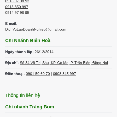
0916 97 98 93
0913 850 997
0914 97 98 95
E-mail:
DichVuLapDoanhNghiep@gmail.com
Chi Nhánh Biên Hoà
Ngày thành lập:
26/12/2014
Địa chỉ:
Số 34 Võ Thị Sáu, KP. Gò Me, P. Trấn Biên, Đồng Nai
Điện thoại:
0901 50 60 70
|
0908 345 997
Thông tin liên hệ
Chi nhánh Trảng Bom