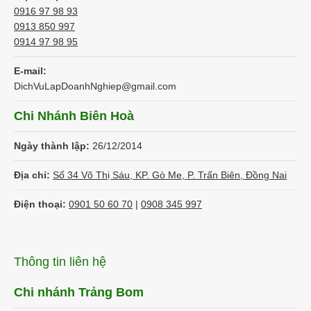
0916 97 98 93
0913 850 997
0914 97 98 95
E-mail:
DichVuLapDoanhNghiep@gmail.com
Chi Nhánh Biên Hoà
Ngày thành lập:
26/12/2014
Địa chỉ:
Số 34 Võ Thị Sáu, KP. Gò Me, P. Trấn Biên, Đồng Nai
Điện thoại:
0901 50 60 70
|
0908 345 997
Thông tin liên hệ
Chi nhánh Trảng Bom