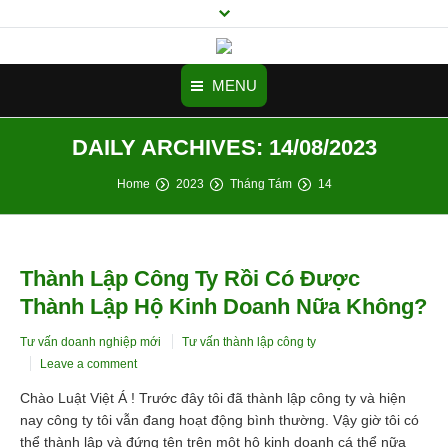
MENU
DAILY ARCHIVES:
14/08/2023
Trang chủ
You are here:
Home
2023
Tháng Tám
14
Tư vấn thành lập công ty
Doanh nghiệp mới cần biết
Thành Lập Công Ty Rồi Có Được
Dịch vụ
Thành Lập Hộ Kinh Doanh Nữa Không?
Cảm nhận
Tư vấn doanh nghiệp mới
Tư vấn thành lập công ty
Videos
Leave a comment
Chào Luật Việt Á ! Trước đây tôi đã thành lập công ty và hiện
Hình ảnh
nay công ty tôi vẫn đang hoạt động bình thường. Vậy giờ tôi có
Tuyển Dụng
thể thành lập và đứng tên trên một hộ kinh doanh cá thể nữa