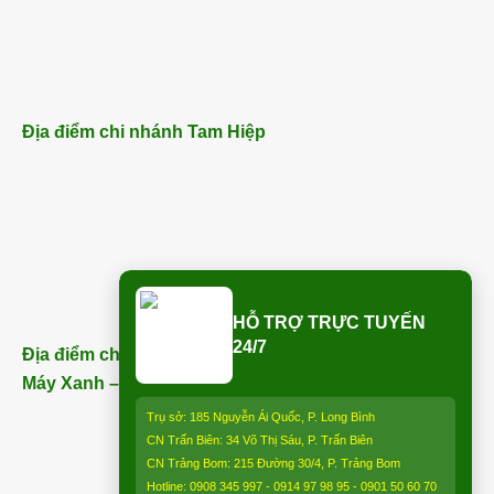
Địa điểm chi nhánh Tam Hiệp
HỖ TRỢ TRỰC TUYẾN
24/7
Địa điểm chi nhánh Trảng Bom (ngay bên cạnh Điện
Máy Xanh – Trảng Bom) – ĐT:
0913 850 997
:
Trụ sở: 185 Nguyễn Ái Quốc, P. Long Bình
CN Trấn Biên: 34 Võ Thị Sáu, P. Trấn Biên
CN Trảng Bom: 215 Đường 30/4, P. Trảng Bom
Hotline: 0908 345 997 - 0914 97 98 95 - 0901 50 60 70