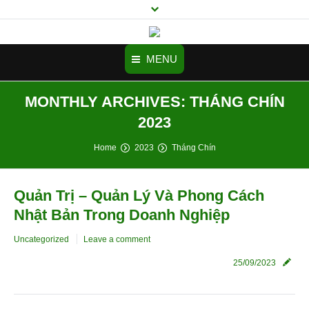
MENU
MONTHLY ARCHIVES:
THÁNG CHÍN
Trang chủ
2023
Tư vấn thành lập công ty
You are here:
Home
2023
Tháng Chín
Doanh nghiệp mới cần biết
Dịch vụ
Quản Trị – Quản Lý Và Phong Cách
Nhật Bản Trong Doanh Nghiệp
Cảm nhận
Uncategorized
Leave a comment
Videos
25/09/2023
Hình ảnh
Tuyển Dụng