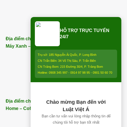
HỖ TRỢ TRỰC TUYẾN
24/7
Địa điểm chi nhánh Trảng Bom (ngay bên cạnh Điện
Máy Xanh – Trảng Bom) – ĐT:
0913 850 997
:
Trụ sở: 185 Nguyễn Ái Quốc, P. Long Bình
CN Trấn Biên: 34 Võ Thị Sáu, P. Trấn Biên
CN Trảng Bom: 215 Đường 30/4, P. Trảng Bom
Hotline: 0908 345 997 - 0914 97 98 95 - 0901 50 60 70
Địa điểm chi nhánh Nhơn Trạch (Gần Thăng Long
Chào mừng Bạn đến với
Home – Coffee) – ĐT:
0913 850 997
Luật Việt Á
Bạn cần tư vấn vui lòng nhập thông tin để
chúng tôi hỗ trợ bạn tốt nhất