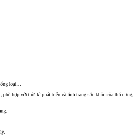
giống loại…
hù hợp với thời kì phát triển và tình trạng sức khỏe của thú cưng,
àng.
lý.