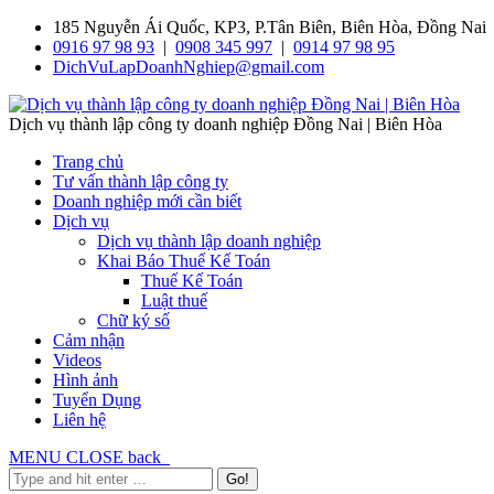
185 Nguyễn Ái Quốc, KP3, P.Tân Biên, Biên Hòa, Đồng Nai
0916 97 98 93
|
0908 345 997
|
0914 97 98 95
DichVuLapDoanhNghiep@gmail.com
Dịch vụ thành lập công ty doanh nghiệp Đồng Nai | Biên Hòa
Trang chủ
Tư vấn thành lập công ty
Doanh nghiệp mới cần biết
Dịch vụ
Dịch vụ thành lập doanh nghiệp
Khai Báo Thuế Kế Toán
Thuế Kế Toán
Luật thuế
Chữ ký số
Cảm nhận
Videos
Hình ảnh
Tuyển Dụng
Liên hệ
MENU
CLOSE
back