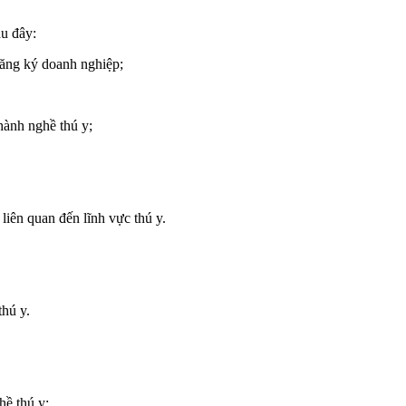
au đây:
ăng ký doanh nghiệp;
hành nghề thú y;
liên quan đến lĩnh vực thú y.
thú y.
hề thú y;