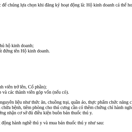
c để chúng lựa chọn khi đăng ký hoạt động là: Hộ kinh doanh cá thể h
hủ hộ kinh doanh;
ất đứng tên Hộ kinh doanh.
h viên trở lên, Cổ phần);
và các thành viên góp vốn (nếu có).
, nguyên liệu như thức ăn, chuồng trại, quần áo, thực phẩm chức năng
m chữa bệnh, tiêm phòng cho thú cưng cần có thêm chứng chỉ hành ngh
ng nhận cơ sở đủ điều kiện buôn bán thuốc thú y.
 động hành nghề thú y và mua bán thuốc thú y như sau: