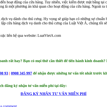
đến hoạt động của cửa hàng. Tuy nhiên, việc kiếm được mặt bằng tại c
ũng là một phương án khả quan cho hoạt động của cửa hàng. Ngoài ra t
g dịch vụ dành cho thú cưng. Hy vọng sẽ giúp bạn có những sự chuẩn bị 
 lập cửa hàng dịch vụ danh cho thú cưng của Luật Việt Á, chúng tôi sẽ
oặc liên hệ qua website: LuatVietA.com
doanh rất hay? Bạn có mọi thứ cần thiết để tiến hành kinh doan
98 93
|
0908 345 997
để nhận được những tư vấn tốt nhất trước khi
ch đăng ký nhận tư vấn miễn phí tại đây:
ĐĂNG KÝ NHẬN TƯ VẤN MIỄN PHÍ
 a comment