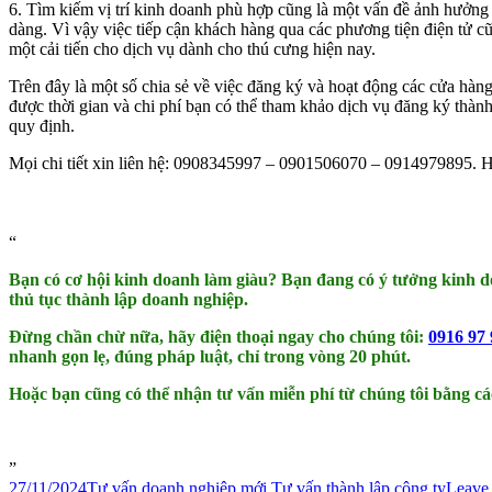
6. Tìm kiếm vị trí kinh doanh phù hợp cũng là một vấn đề ảnh hưởng 
dàng. Vì vậy việc tiếp cận khách hàng qua các phương tiện điện tử c
một cải tiến cho dịch vụ dành cho thú cưng hiện nay.
Trên đây là một số chia sẻ về việc đăng ký và hoạt động các cửa hàn
được thời gian và chi phí bạn có thể tham khảo dịch vụ đăng ký thành
quy định.
Mọi chi tiết xin liên hệ: 0908345997 – 0901506070 – 0914979895. H
Bạn có cơ hội kinh doanh làm giàu? Bạn đang có ý tưởng kinh 
thủ tục thành lập doanh nghiệp.
Đừng chần chừ nữa, hãy điện thoại ngay cho chúng tôi:
0916 97 
nhanh gọn lẹ, đúng pháp luật, chỉ trong vòng 20 phút.
Hoặc bạn cũng có thể nhận tư vấn miễn phí từ chúng tôi bằng cá
27/11/2024
Tư vấn doanh nghiệp mới
Tư vấn thành lập công ty
Leave