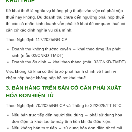
KHAI THUẾ
Kê khai thuế là nghĩa vụ không phụ thuộc vào việc có phải nộp
thuế hay không. Dù doanh thu chưa đến ngưỡng phải nộp thuế
thì các cá nhân kinh doanh vẫn phải kê khai để cơ quan thuế có
căn cứ xác định nghĩa vụ của mình.
Theo Nghị định 117/2025/NĐ-CP:
Doanh thu không thường xuyên → khai theo từng lần phát
sinh (mẫu 02/CNKD-TMĐT)
Doanh thu ổn định → khai theo tháng (mẫu 02/CNKD-TMĐT)
Việc không kê khai có thể bị xử phạt hành chính về hành vi
chậm nộp hoặc không nộp hồ sơ khai thuế.
3. BÁN HÀNG TRÊN SÀN CÓ CẦN PHẢI XUẤT
HÓA ĐƠN ĐIỆN TỬ
Theo Nghị định 70/2025/NĐ-CP và Thông tư 32/2025/TT-BTC:
Nếu bán trực tiếp đến người tiêu dùng → phải sử dụng hóa
đơn điện tử khởi tạo từ máy tính tiền khi đủ điều kiện.
Nếu không bán trực tiếp → sử dụng hóa đơn điện tử có mã