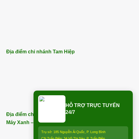
Địa điểm chi nhánh Tam Hiệp
HỖ TRỢ TRỰC TUYẾN
24/7
Địa điểm chi nhánh Trảng Bom (ngay bên cạnh Điện
Máy Xanh – Trảng Bom) – ĐT:
0913 850 997
:
Trụ sở: 185 Nguyễn Ái Quốc, P. Long Bình
CN Trấn Biên: 34 Võ Thị Sáu, P. Trấn Biên