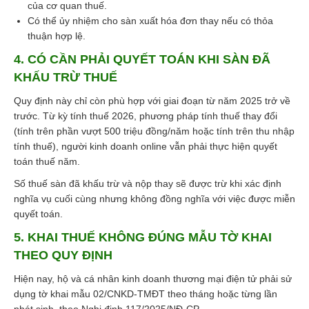
của cơ quan thuế.
Có thể ủy nhiệm cho sàn xuất hóa đơn thay nếu có thỏa
thuận hợp lệ.
4. CÓ CẦN PHẢI QUYẾT TOÁN KHI SÀN ĐÃ
KHẤU TRỪ THUẾ
Quy định này chỉ còn phù hợp với giai đoạn từ năm 2025 trở về
trước. Từ kỳ tính thuế 2026, phương pháp tính thuế thay đổi
(tính trên phần vượt 500 triệu đồng/năm hoặc tính trên thu nhập
tính thuế), người kinh doanh online vẫn phải thực hiện quyết
toán thuế năm.
Số thuế sàn đã khấu trừ và nộp thay sẽ được trừ khi xác định
nghĩa vụ cuối cùng nhưng không đồng nghĩa với việc được miễn
quyết toán.
5. KHAI THUẾ KHÔNG ĐÚNG MẪU TỜ KHAI
THEO QUY ĐỊNH
Hiện nay, hộ và cá nhân kinh doanh thương mại điện tử phải sử
dụng tờ khai mẫu 02/CNKD-TMĐT theo tháng hoặc từng lần