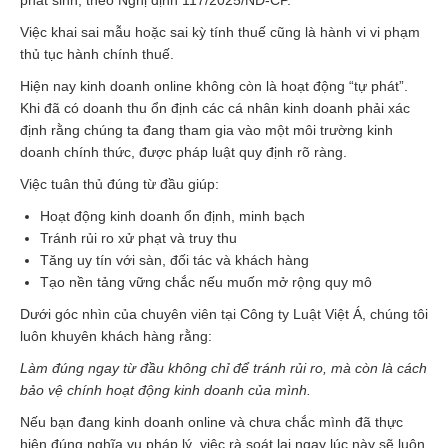
phát sinh, theo Nghị định 117/2025/NĐ-CP.
Việc khai sai mẫu hoặc sai kỳ tính thuế cũng là hành vi vi phạm
thủ tục hành chính thuế.
Hiện nay kinh doanh online không còn là hoạt động “tự phát”.
Khi đã có doanh thu ổn định các cá nhân kinh doanh phải xác
định rằng chúng ta đang tham gia vào một môi trường kinh
doanh chính thức, được pháp luật quy định rõ ràng.
Việc tuân thủ đúng từ đầu giúp:
Hoạt động kinh doanh ổn định, minh bạch
Tránh rủi ro xử phạt và truy thu
Tăng uy tín với sàn, đối tác và khách hàng
Tạo nền tảng vững chắc nếu muốn mở rộng quy mô
Dưới góc nhìn của chuyên viên tại Công ty Luật Việt Á, chúng tôi
luôn khuyên khách hàng rằng:
Làm đúng ngay từ đầu không chỉ để tránh rủi ro, mà còn là cách
bảo vệ chính hoạt động kinh doanh của mình.
Nếu bạn đang kinh doanh online và chưa chắc mình đã thực
hiện đúng nghĩa vụ pháp lý, việc rà soát lại ngay lúc này sẽ luôn