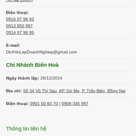
Điện thoại:
0916 97 98 93
0913 850 997
0914 97 98 95
E-mail:
DichVuLapDoanhNghiep@gmail.com
Chi Nhánh Biên Hoà
Ngày thành lập:
26/12/2014
Địa chỉ:
Số 34 Võ Thị Sáu, KP. Gò Me, P. Trấn Biên, Đồng Nai
Điện thoại:
0901 50 60 70
|
0908 345 997
Thông tin liên hệ