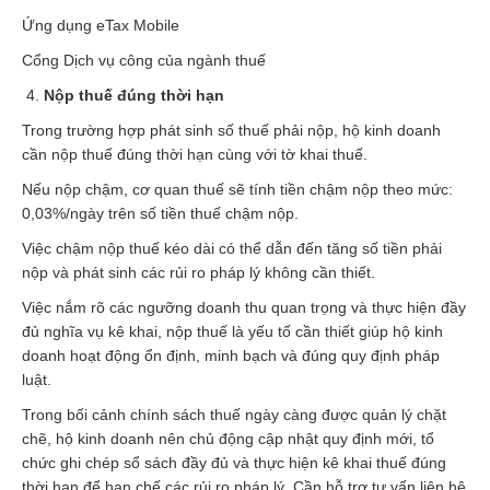
Ứng dụng eTax Mobile
Cổng Dịch vụ công của ngành thuế
Nộp thuế đúng thời hạn
Trong trường hợp phát sinh số thuế phải nộp, hộ kinh doanh
cần nộp thuế đúng thời hạn cùng với tờ khai thuế.
Nếu nộp chậm, cơ quan thuế sẽ tính tiền chậm nộp theo mức:
0,03%/ngày trên số tiền thuế chậm nộp.
Việc chậm nộp thuế kéo dài có thể dẫn đến tăng số tiền phải
nộp và phát sinh các rủi ro pháp lý không cần thiết.
Việc nắm rõ các ngưỡng doanh thu quan trọng và thực hiện đầy
đủ nghĩa vụ kê khai, nộp thuế là yếu tố cần thiết giúp hộ kinh
doanh hoạt động ổn định, minh bạch và đúng quy định pháp
luật.
Trong bối cảnh chính sách thuế ngày càng được quản lý chặt
chẽ, hộ kinh doanh nên chủ động cập nhật quy định mới, tổ
chức ghi chép sổ sách đầy đủ và thực hiện kê khai thuế đúng
thời hạn để hạn chế các rủi ro pháp lý. Cần hỗ trợ tư vấn liên hệ