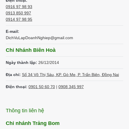
Điện thoại:
0916 97 98 93
0913 850 997
0914 97 98 95
E-mail:
DichVuLapDoanhNghiep@gmail.com
Chi Nhánh Biên Hoà
Ngày thành lập:
26/12/2014
Địa chỉ:
Số 34 Võ Thị Sáu, KP. Gò Me, P. Trấn Biên, Đồng Nai
Điện thoại:
0901 50 60 70
|
0908 345 997
Thông tin liên hệ
Chi nhánh Trảng Bom