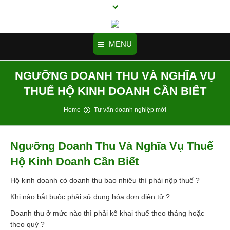
MENU
NGƯỠNG DOANH THU VÀ NGHĨA VỤ
Trang chủ
THUẾ HỘ KINH DOANH CẦN BIẾT
Tư vấn thành lập công ty
You are here:
Home
Tư vấn doanh nghiệp mới
Doanh nghiệp mới cần biết
Dịch vụ
Ngưỡng Doanh Thu Và Nghĩa Vụ Thuế
Hộ Kinh Doanh Cần Biết
Cảm nhận
Hộ kinh doanh có doanh thu bao nhiêu thì phải nộp thuế ?
Videos
Khi nào bắt buộc phải sử dụng hóa đơn điện tử ?
Hình ảnh
Doanh thu ở mức nào thì phải kê khai thuế theo tháng hoặc
theo quý ?
Tuyển Dụng