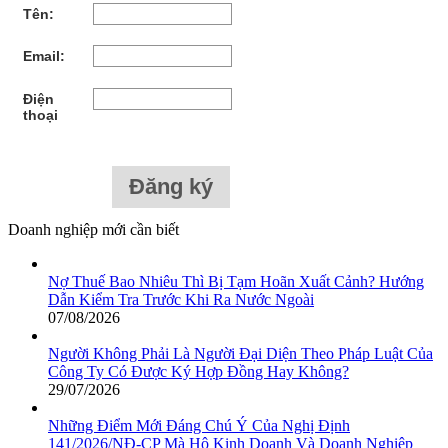
Tên:
Email:
Điện
thoại
Doanh nghiệp mới cần biết
Nợ Thuế Bao Nhiêu Thì Bị Tạm Hoãn Xuất Cảnh? Hướng
Dẫn Kiểm Tra Trước Khi Ra Nước Ngoài
07/08/2026
Người Không Phải Là Người Đại Diện Theo Pháp Luật Của
Công Ty Có Được Ký Hợp Đồng Hay Không?
29/07/2026
Những Điểm Mới Đáng Chú Ý Của Nghị Định
141/2026/NĐ-CP Mà Hộ Kinh Doanh Và Doanh Nghiệp