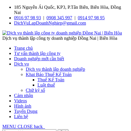
185 Nguyễn Ái Quốc, KP3, P.Tân Biên, Biên Hòa, Đồng
Nai
0916 97 98 93
|
0908 345 997
|
0914 97 98 95
DichVuLapDoanhNghiep@gmail.com
Dịch vụ thành lập công ty doanh nghiệp Đồng Nai | Biên Hòa
Trang chủ
Tư vấn thành lập công ty
Doanh nghiệp mới cần biết
Dịch vụ
Dịch vụ thành lập doanh nghiệp
Khai Báo Thuế Kế Toán
Thuế Kế Toán
Luật thuế
Chữ ký số
Cảm nhận
Videos
Hình ảnh
Tuyển Dụng
Liên hệ
MENU
CLOSE
back