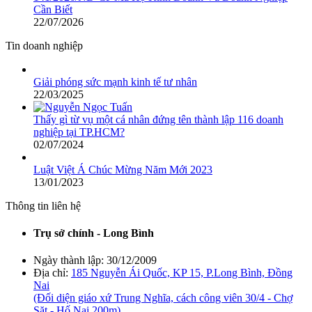
Cần Biết
22/07/2026
Tin doanh nghiệp
Giải phóng sức mạnh kinh tế tư nhân
22/03/2025
Thấy gì từ vụ một cá nhân đứng tên thành lập 116 doanh
nghiệp tại TP.HCM?
02/07/2024
Luật Việt Á Chúc Mừng Năm Mới 2023
13/01/2023
Thông tin liên hệ
Trụ sở chính - Long Bình
Ngày thành lập:
30/12/2009
Địa chỉ:
185 Nguyễn Ái Quốc, KP 15, P.Long Bình, Đồng
Nai
(Đối diện giáo xứ Trung Nghĩa, cách công viên 30/4 - Chợ
Sặt - Hố Nai 200m)