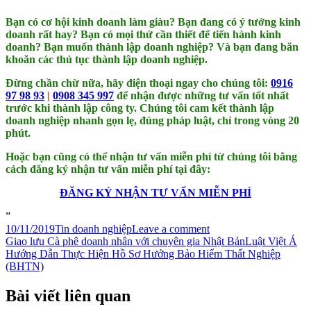
Bạn có cơ hội kinh doanh làm giàu? Bạn đang có ý tưởng kinh
doanh rất hay? Bạn có mọi thứ cần thiết để tiến hành kinh
doanh? Bạn muốn thành lập doanh nghiệp? Và bạn đang băn
khoăn các thủ tục thành lập doanh nghiệp.
Đừng chần chừ nữa, hãy điện thoại ngay cho chúng tôi:
0916
97 98 93
|
0908 345 997
để nhận được những tư vấn tốt nhất
trước khi thành lập công ty. Chúng tôi cam kết thành lập
doanh nghiệp nhanh gọn lẹ, đúng pháp luật, chỉ trong vòng 20
phút.
Hoặc bạn cũng có thể nhận tư vấn miễn phí từ chúng tôi bằng
cách đăng ký nhận tư vấn miễn phí tại đây:
ĐĂNG KÝ NHẬN TƯ VẤN MIỄN PHÍ
10/11/2019
Tin doanh nghiệp
Leave a comment
Giao lưu Cà phê doanh nhân với chuyên gia Nhật Bản
Luật Việt Á
Hướng Dẫn Thực Hiện Hồ Sơ Hưởng Bảo Hiểm Thất Nghiệp
(BHTN)
Bài viết liên quan