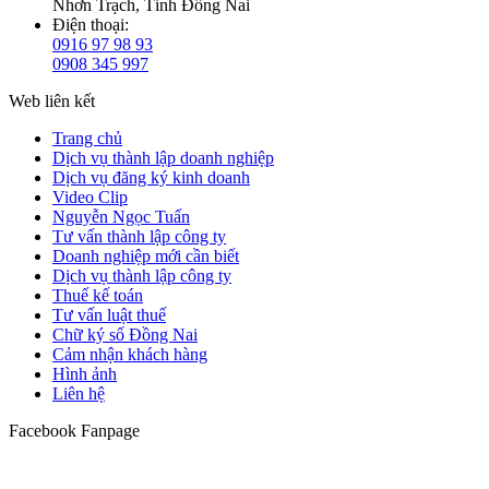
Nhơn Trạch, Tỉnh Đồng Nai
Điện thoại:
0916 97 98 93
0908 345 997
Web liên kết
Trang chủ
Dịch vụ thành lập doanh nghiệp
Dịch vụ đăng ký kinh doanh
Video Clip
Nguyễn Ngọc Tuấn
Tư vấn thành lập công ty
Doanh nghiệp mới cần biết
Dịch vụ thành lập công ty
Thuế kế toán
Tư vấn luật thuế
Chữ ký số Đồng Nai
Cảm nhận khách hàng
Hình ảnh
Liên hệ
Facebook Fanpage