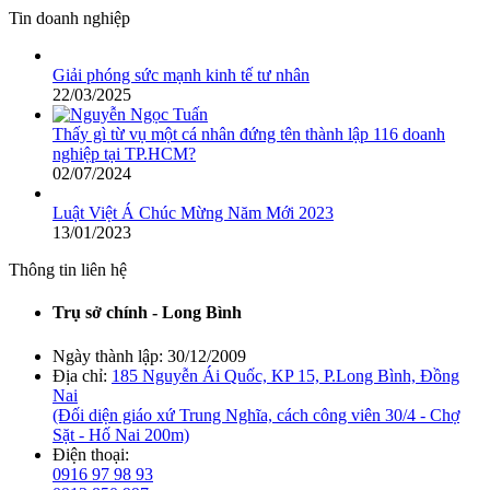
Tin doanh nghiệp
Giải phóng sức mạnh kinh tế tư nhân
22/03/2025
Thấy gì từ vụ một cá nhân đứng tên thành lập 116 doanh
nghiệp tại TP.HCM?
02/07/2024
Luật Việt Á Chúc Mừng Năm Mới 2023
13/01/2023
Thông tin liên hệ
Trụ sở chính - Long Bình
Ngày thành lập:
30/12/2009
Địa chỉ:
185 Nguyễn Ái Quốc, KP 15, P.Long Bình, Đồng
Nai
(Đối diện giáo xứ Trung Nghĩa, cách công viên 30/4 - Chợ
Sặt - Hố Nai 200m)
Điện thoại:
0916 97 98 93