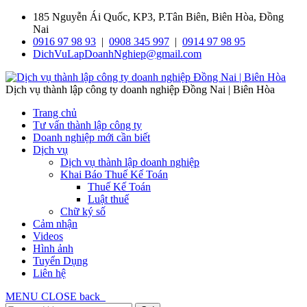
185 Nguyễn Ái Quốc, KP3, P.Tân Biên, Biên Hòa, Đồng
Nai
0916 97 98 93
|
0908 345 997
|
0914 97 98 95
DichVuLapDoanhNghiep@gmail.com
Dịch vụ thành lập công ty doanh nghiệp Đồng Nai | Biên Hòa
Trang chủ
Tư vấn thành lập công ty
Doanh nghiệp mới cần biết
Dịch vụ
Dịch vụ thành lập doanh nghiệp
Khai Báo Thuế Kế Toán
Thuế Kế Toán
Luật thuế
Chữ ký số
Cảm nhận
Videos
Hình ảnh
Tuyển Dụng
Liên hệ
MENU
CLOSE
back