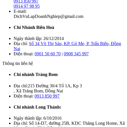
0913 850 997
0914 97 98 95
E-mail:
DichVuLapDoanhNghiep@gmail.com
Chi Nhánh Biên Hoà
Ngày thành lập:
26/12/2014
Địa chỉ:
Số 34 Võ Thị Sáu, KP. Gò Me, P. Trấn Biên, Đồng
Nai
Điện thoại:
0901 50 60 70
|
0908 345 997
Thông tin liên hệ
Chi nhánh Trảng Bom
Địa chỉ:
215 Đường 30/4 Tổ 1A, Kp 3
, Xã Trảng Bom, Đồng Nai
Điện thoại:
0913 850 997
Chi nhánh Long Thành:
Ngày thành lập:
6/10/2016
Địa chỉ:
Số 14-D7, đường 25B, KDC Thăng Long Home, Xã