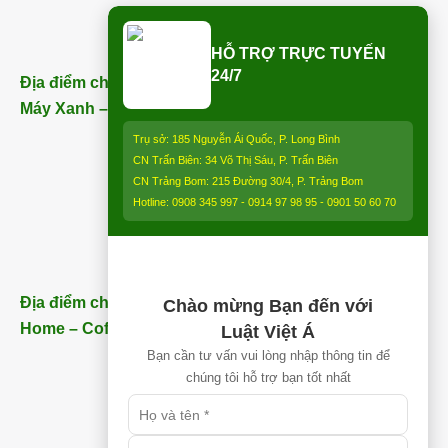
HỖ TRỢ TRỰC TUYẾN
24/7
Địa điểm chi nhánh Trảng Bom (ngay bên cạnh Điện
Máy Xanh – Trảng Bom) – ĐT:
0913 850 997
:
Trụ sở: 185 Nguyễn Ái Quốc, P. Long Bình
CN Trấn Biên: 34 Võ Thị Sáu, P. Trấn Biên
CN Trảng Bom: 215 Đường 30/4, P. Trảng Bom
Hotline: 0908 345 997 - 0914 97 98 95 - 0901 50 60 70
Địa điểm chi nhánh Nhơn Trạch (Gần Thăng Long
Chào mừng Bạn đến với
Home – Coffee) – ĐT:
0913 850 997
Luật Việt Á
Bạn cần tư vấn vui lòng nhập thông tin để
chúng tôi hỗ trợ bạn tốt nhất