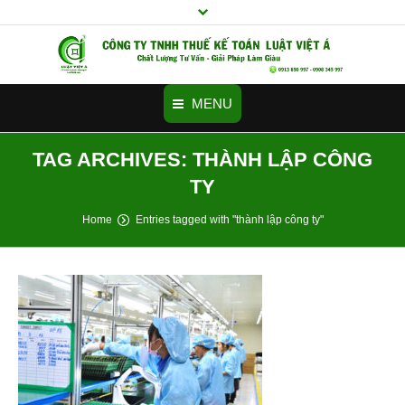
MENU
TAG ARCHIVES:
THÀNH LẬP CÔNG
Trang chủ
TY
Tư vấn thành lập công ty
You are here:
Home
Entries tagged with "thành lập công ty"
Doanh nghiệp mới cần biết
Dịch vụ
Cảm nhận
Videos
Hình ảnh